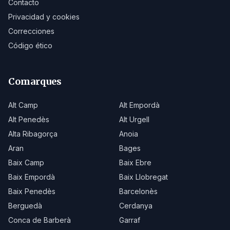
Contacto
Privacidad y cookies
Correcciones
Código ético
Comarques
Alt Camp
Alt Empordà
Alt Penedès
Alt Urgell
Alta Ribagorça
Anoia
Aran
Bages
Baix Camp
Baix Ebre
Baix Empordà
Baix Llobregat
Baix Penedès
Barcelonès
Berguedà
Cerdanya
Conca de Barberà
Garraf