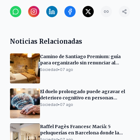
Noticias Relacionadas
Camino de Santiago Premium: guía
para organizarlo sin renunciar al
descanso
Sociedad
•
07 ago
El duelo prolongado puede agravar el
deterioro cognitivo en personas
mayores
Sociedad
•
07 ago
Raffel Pagès Francesc Macià: 5
peluquerías en Barcelona donde la
excelencia no es tendencia, sino una
Sociedad
•
07 ago