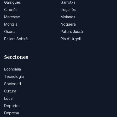
Garrigues
Garrotxa
Gironès
Lluçanès
Maresme
Moianès
Montsià
Noguera
Osona
Pallars Jussà
Pallars Sobirà
Pla d'Urgell
Secciones
Economía
Tecnología
Sociedad
Cultura
Local
Deportes
Empresa