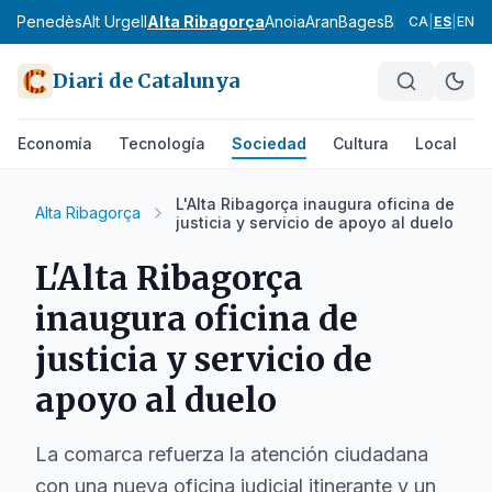
Alt Penedès
Alt Urgell
Alta Ribagorça
Anoia
Aran
Bages
Baix Camp
Baix
CA
|
ES
|
EN
Diari de Catalunya
Economía
Tecnología
Sociedad
Cultura
Local
D
L'Alta Ribagorça inaugura oficina de
Alta Ribagorça
justicia y servicio de apoyo al duelo
L'Alta Ribagorça
inaugura oficina de
justicia y servicio de
apoyo al duelo
La comarca refuerza la atención ciudadana
con una nueva oficina judicial itinerante y un