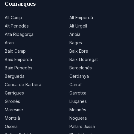
Comarques
Alt Camp
Alt Empordà
Alt Penedès
Alt Urgell
Alta Ribagorça
Anoia
Aran
Bages
Baix Camp
Baix Ebre
Baix Empordà
Baix Llobregat
Baix Penedès
Barcelonès
Berguedà
Cerdanya
Conca de Barberà
Garraf
Garrigues
Garrotxa
Gironès
Lluçanès
Maresme
Moianès
Montsià
Noguera
Osona
Pallars Jussà