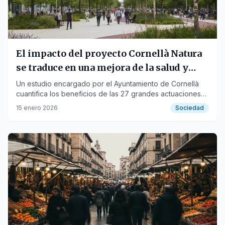
El impacto del proyecto Cornellà Natura
se traduce en una mejora de la salud y
ahorro económico
Un estudio encargado por el Ayuntamiento de Cornellà
cuantifica los beneficios de las 27 grandes actuaciones
urbanas desarrolladas desde 2017.
15 enero 2026
Sociedad