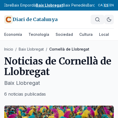
ix Ebre
Baix Empordà
Baix Llobregat
Baix Penedès
Barcelonès
Bergu
CA
|
ES
|
EN
Diari de Catalunya
Economía
Tecnología
Sociedad
Cultura
Local
D
Inicio
/
Baix Llobregat
/
Cornellà de Llobregat
Noticias de
Cornellà de
Llobregat
Baix Llobregat
6 noticias publicadas