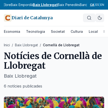
ix Ebre
Baix Empordà
Baix Llobregat
Baix Penedès
Barcelonès
Bergu
CA
|
ES
|
EN
Diari de Catalunya
Economia
Tecnologia
Societat
Cultura
Local
Es
Inici
/
Baix Llobregat
/
Cornellà de Llobregat
Notícies de
Cornellà de
Llobregat
Baix Llobregat
6 notícies publicades