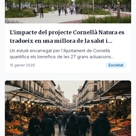
L'impacte del projecte Cornellà Natura es
tradueix en una millora de la salut i
estalvi econòmic
Un estudi encarregat per l'Ajuntament de Cornellà
quantifica els beneficis de les 27 grans actuacions
urbanes desenvolupades des de 2017.
15 gener 2026
Societat