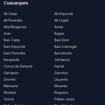
Comarques
Alt Camp
Alt Empordà
Alt Penedès
Alt Urgell
Alta Ribagorça
Anoia
Aran
Bages
Baix Camp
Baix Ebre
Baix Empordà
Baix Llobregat
Baix Penedès
Barcelonès
Berguedà
Cerdanya
Conca de Barberà
Garraf
Garrigues
Garrotxa
Gironès
Lluçanès
Maresme
Moianès
Montsià
Noguera
Osona
Pallars Jussà