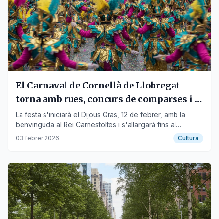
El Carnaval de Cornellà de Llobregat
torna amb rues, concurs de comparses i el
Judici Final
La festa s'iniciarà el Dijous Gras, 12 de febrer, amb la
benvinguda al Rei Carnestoltes i s'allargarà fins al
Dimecres de Cendra.
03 febrer 2026
Cultura