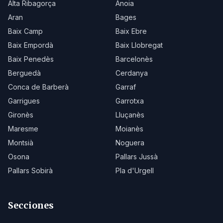
Alta Ribagorça
Anoia
Aran
Bages
Baix Camp
Baix Ebre
Baix Empordà
Baix Llobregat
Baix Penedès
Barcelonès
Berguedà
Cerdanya
Conca de Barberà
Garraf
Garrigues
Garrotxa
Gironès
Lluçanès
Maresme
Moianès
Montsià
Noguera
Osona
Pallars Jussà
Pallars Sobirà
Pla d'Urgell
Secciones