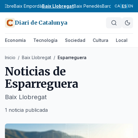
ix Ebre
Baix Empordà
Baix Llobregat
Baix Penedès
Barcelonès
Bergu
CA
|
ES
|
EN
Diari de Catalunya
Economía
Tecnología
Sociedad
Cultura
Local
D
Inicio
/
Baix Llobregat
/
Esparreguera
Noticias de
Esparreguera
Baix Llobregat
1 noticia publicada