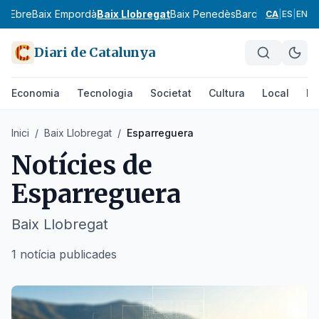
ix Ebre
Baix Empordà
Baix Llobregat
Baix Penedès
Barcelonès
Bergu
CA
|
ES
|
EN
Diari de Catalunya
Economia
Tecnologia
Societat
Cultura
Local
Es
Inici
/
Baix Llobregat
/
Esparreguera
Notícies de
Esparreguera
Baix Llobregat
1 notícia publicades