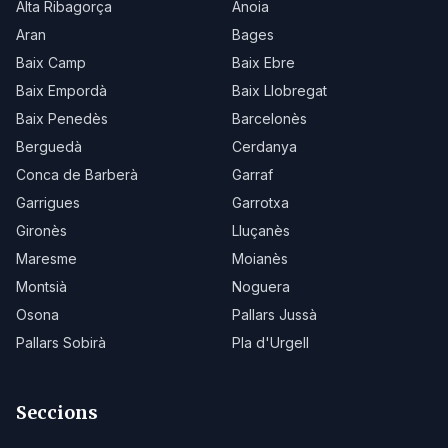
Alta Ribagorça
Anoia
Aran
Bages
Baix Camp
Baix Ebre
Baix Empordà
Baix Llobregat
Baix Penedès
Barcelonès
Berguedà
Cerdanya
Conca de Barberà
Garraf
Garrigues
Garrotxa
Gironès
Lluçanès
Maresme
Moianès
Montsià
Noguera
Osona
Pallars Jussà
Pallars Sobirà
Pla d'Urgell
Seccions