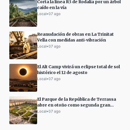
Corta la línea R3 de Rodalia por un árbol
caído en la vía
Local
•
07 ago
Reanudación de obras en La Trinitat
Vella con medidas anti-vibración
Local
•
07 ago
El Alt Camp vivirá un eclipse total de sol
histórico el 12 de agosto
Local
•
07 ago
El Parque de la República de Terrassa
abre en otoño como segunda gran
zona verde
Local
•
07 ago