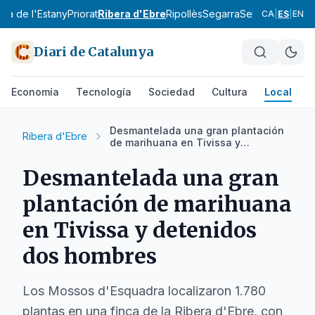
Pla de l'Estany
Priorat
Ribera d'Ebre
Ripollès
Segarra
Segrià
Selva
Sol
CA
|
ES
|
EN
Diari de Catalunya
Economía
Tecnología
Sociedad
Cultura
Local
D
Desmantelada una gran plantación
Ribera d'Ebre
de marihuana en Tivissa y
detenidos dos hombres
Desmantelada una gran
plantación de marihuana
en Tivissa y detenidos
dos hombres
Los Mossos d'Esquadra localizaron 1.780
plantas en una finca de la Ribera d'Ebre, con