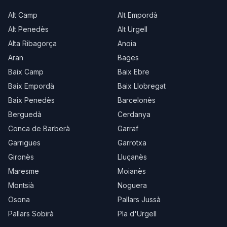
Alt Camp
Alt Empordà
Alt Penedès
Alt Urgell
Alta Ribagorça
Anoia
Aran
Bages
Baix Camp
Baix Ebre
Baix Empordà
Baix Llobregat
Baix Penedès
Barcelonès
Berguedà
Cerdanya
Conca de Barberà
Garraf
Garrigues
Garrotxa
Gironès
Lluçanès
Maresme
Moianès
Montsià
Noguera
Osona
Pallars Jussà
Pallars Sobirà
Pla d'Urgell