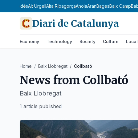
dà
Alt Penedès
Alt Urgell
Alta Ribagorça
Anoia
Aran
Bages
Baix Camp
Bai
Diari de Catalunya
Economy
Technology
Society
Culture
Local
Home
/
Baix Llobregat
/
Collbató
News from
Collbató
Baix Llobregat
1 article published