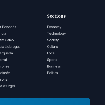
Sections
lt Penedès
Economy
noia
Technology
aix Camp
Society
aix Llobregat
Culture
erguedà
Local
arraf
Sports
ironès
Business
oianès
Politics
sona
la d'Urgell