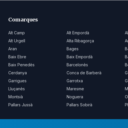
Comarques
Alt Camp
Alt Empordà
A
Alt Urgell
Alta Ribagorça
A
Aran
Bages
B
Baix Ebre
Baix Empordà
B
Baix Penedès
Barcelonès
B
Cerdanya
Conca de Barberà
G
Garrigues
Garrotxa
G
Lluçanès
Maresme
M
Montsià
Noguera
O
Pallars Jussà
Pallars Sobirà
P