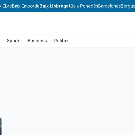
x Ebre
Baix Empordà
Baix Llobregat
Baix Penedès
Barcelonès
Bergu
Sports
Business
Politics