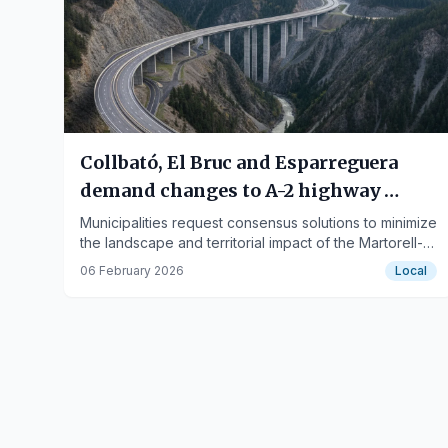
Collbató, El Bruc and Esparreguera
demand changes to A-2 highway
reform
Municipalities request consensus solutions to minimize
the landscape and territorial impact of the Martorell-
Igualada highway section.
06 February 2026
Local