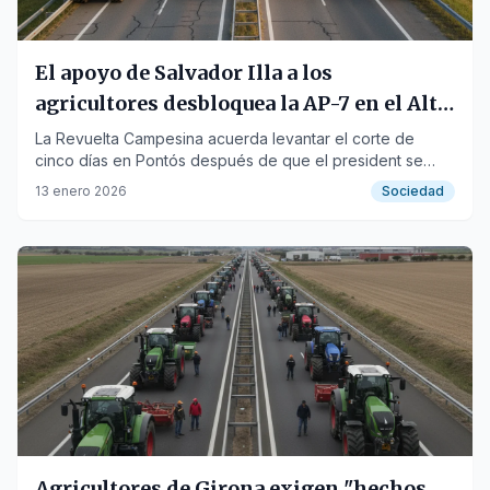
El apoyo de Salvador Illa a los
agricultores desbloquea la AP-7 en el Alt
Empordà
La Revuelta Campesina acuerda levantar el corte de
cinco días en Pontós después de que el president se
comprometiera a defender el sector en Madrid y
13 enero 2026
Sociedad
Bruselas.
Agricultores de Girona exigen "hechos