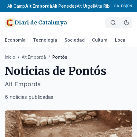
Alt Camp
Alt Empordà
Alt Penedès
Alt Urgell
Alta Ribagorça
Anoia
CA
|
ES
|
EN
Diari de Catalunya
Economía
Tecnología
Sociedad
Cultura
Local
D
Inicio
/
Alt Empordà
/
Pontós
Noticias de
Pontós
Alt Empordà
6 noticias publicadas