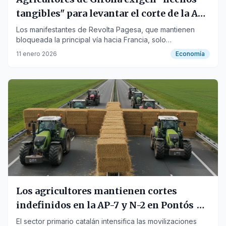
tangibles" para levantar el corte de la AP-
7 en Pontós
Los manifestantes de Revolta Pagesa, que mantienen
bloqueada la principal vía hacia Francia, solo
abandonarán la protesta con "algo en el bolsillo".
11 enero 2026
Economía
Los agricultores mantienen cortes
indefinidos en la AP-7 y N-2 en Pontós
contra el acuerdo Mercosur
El sector primario catalán intensifica las movilizaciones