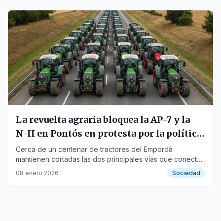
La revuelta agraria bloquea la AP-7 y la
N-II en Pontós en protesta por la política
agrícola europea
Cerca de un centenar de tractores del Empordà
mantienen cortadas las dos principales vías que conectan
la península con Francia.
08 enero 2026
Sociedad