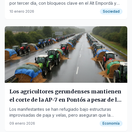
por tercer día, con bloqueos clave en el Alt Empordà y
una marcha programada en Tarragona.
10 enero 2026
Sociedad
Los agricultores gerundenses mantienen
el corte de la AP-7 en Pontós a pesar de la
lluvia
Los manifestantes se han refugiado bajo estructuras
improvisadas de paja y velas, pero aseguran que la
movilización sigue activa.
09 enero 2026
Economía