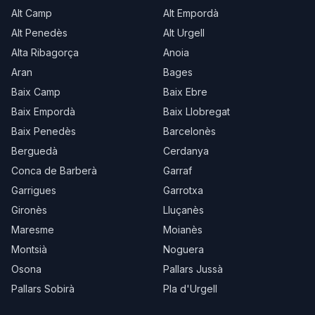
Alt Camp
Alt Empordà
Alt Penedès
Alt Urgell
Alta Ribagorça
Anoia
Aran
Bages
Baix Camp
Baix Ebre
Baix Empordà
Baix Llobregat
Baix Penedès
Barcelonès
Berguedà
Cerdanya
Conca de Barberà
Garraf
Garrigues
Garrotxa
Gironès
Lluçanès
Maresme
Moianès
Montsià
Noguera
Osona
Pallars Jussà
Pallars Sobirà
Pla d'Urgell