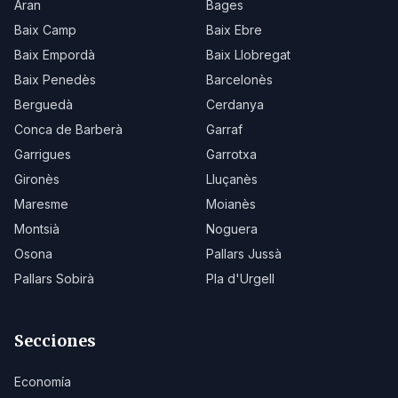
Aran
Bages
Baix Camp
Baix Ebre
Baix Empordà
Baix Llobregat
Baix Penedès
Barcelonès
Berguedà
Cerdanya
Conca de Barberà
Garraf
Garrigues
Garrotxa
Gironès
Lluçanès
Maresme
Moianès
Montsià
Noguera
Osona
Pallars Jussà
Pallars Sobirà
Pla d'Urgell
Secciones
Economía