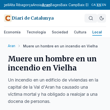
 Urgell
Alta Ribagorça
Anoia
Aran
Bages
Baix Camp
Baix Ebre
Baix Emp
CA
|
ES
|
EN
Diari de Catalunya
Economía
Tecnología
Sociedad
Cultura
Local
D
Aran
Muere un hombre en un incendio en Vielha
Muere un hombre en un
incendio en Vielha
Un incendio en un edificio de viviendas en la
capital de la Val d'Aran ha causado una
víctima mortal y ha obligado a realojar a una
docena de personas.