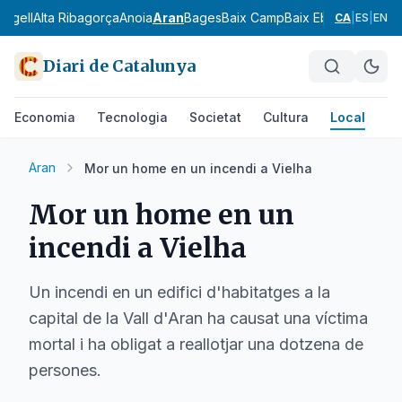
 Urgell
Alta Ribagorça
Anoia
Aran
Bages
Baix Camp
Baix Ebre
Baix Emp
CA
|
ES
|
EN
Diari de Catalunya
Economia
Tecnologia
Societat
Cultura
Local
Es
Aran
Mor un home en un incendi a Vielha
Mor un home en un
incendi a Vielha
Un incendi en un edifici d'habitatges a la
capital de la Vall d'Aran ha causat una víctima
mortal i ha obligat a reallotjar una dotzena de
persones.