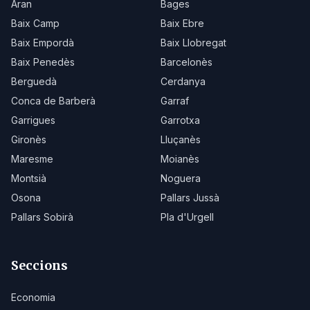
Aran
Bages
Baix Camp
Baix Ebre
Baix Empordà
Baix Llobregat
Baix Penedès
Barcelonès
Berguedà
Cerdanya
Conca de Barberà
Garraf
Garrigues
Garrotxa
Gironès
Lluçanès
Maresme
Moianès
Montsià
Noguera
Osona
Pallars Jussà
Pallars Sobirà
Pla d'Urgell
Seccions
Economia