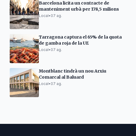
Barcelona licita un contracte de
manteniment urbà per 178,5 milions
Local
•
07 ag.
Tarragona captura el 65% de la quota
de gamba roja de la UE
Local
•
07 ag.
Montblanc tindrà un nou Arxiu
Comarcal al Baluard
Local
•
07 ag.