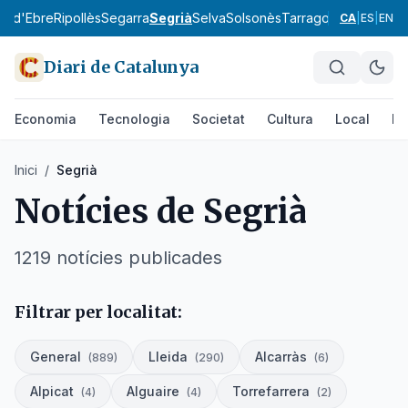
ra d'Ebre
Ripollès
Segarra
Segrià
Selva
Solsonès
Tarragonès
Terra Alt
CA
|
ES
|
EN
Diari de Catalunya
Economia
Tecnologia
Societat
Cultura
Local
Es
Inici
/
Segrià
Notícies de
Segrià
1219
notícies
publicades
Filtrar per localitat:
General
Lleida
Alcarràs
(
889
)
(
290
)
(
6
)
Alpicat
Alguaire
Torrefarrera
(
4
)
(
4
)
(
2
)