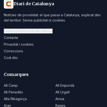
Diari de Catalunya
Notícies de proximitat: el que passa a Catalunya, explicat des
del territori. Sense publicitat ni cookies.
Publica la teva nota de premsa
Contacte
Privacitat i cookies
Correccions
Codi ètic
Comarques
Alt Camp
Alt Empordà
Alt Penedès
Alt Urgell
Alta Ribagorça
Anoia
Aran
Bages