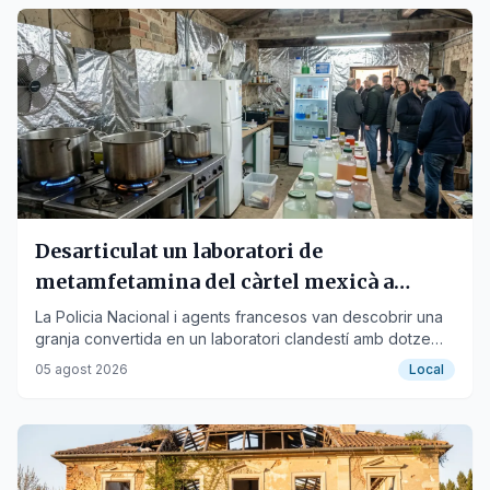
Desarticulat un laboratori de
metamfetamina del càrtel mexicà a
Almenar
La Policia Nacional i agents francesos van descobrir una
granja convertida en un laboratori clandestí amb dotze
tones de vainilla com a tapadora.
05 agost 2026
Local