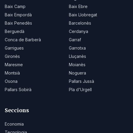
Baix Camp
Baix Ebre
Baix Empordà
Baix Llobregat
Baix Penedès
Barcelonès
Berguedà
Cerdanya
Conca de Barberà
Garraf
Garrigues
Garrotxa
Gironès
Lluçanès
Maresme
Moianès
Montsià
Noguera
Osona
Pallars Jussà
Pallars Sobirà
Pla d'Urgell
Seccions
Economia
Tecnologia