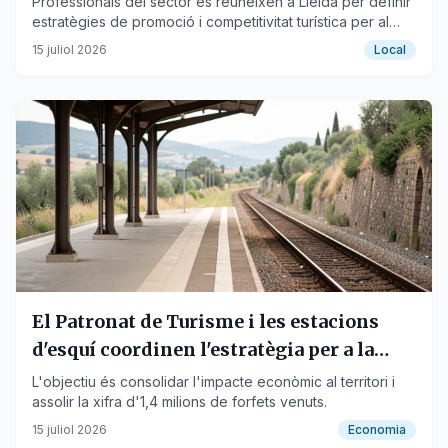
Professionals del sector es reuneixen a Lleida per definir
estratègies de promoció i competitivitat turística per al
Pirineu i les Terres de Lleida.
15 juliol 2026
Local
El Patronat de Turisme i les estacions
d'esquí coordinen l'estratègia per a la
nova temporada
L'objectiu és consolidar l'impacte econòmic al territori i
assolir la xifra d'1,4 milions de forfets venuts.
15 juliol 2026
Economia