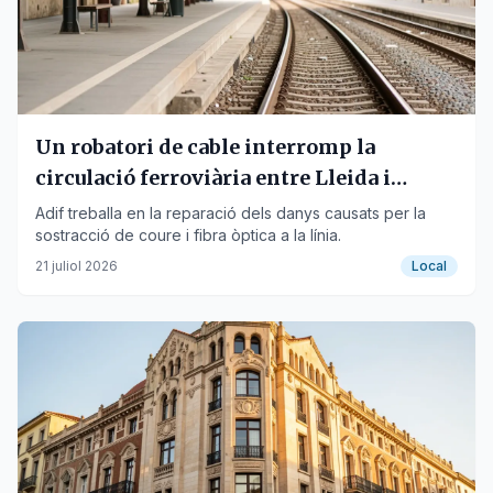
Un robatori de cable interromp la
circulació ferroviària entre Lleida i
Tarragona
Adif treballa en la reparació dels danys causats per la
sostracció de coure i fibra òptica a la línia.
21 juliol 2026
Local