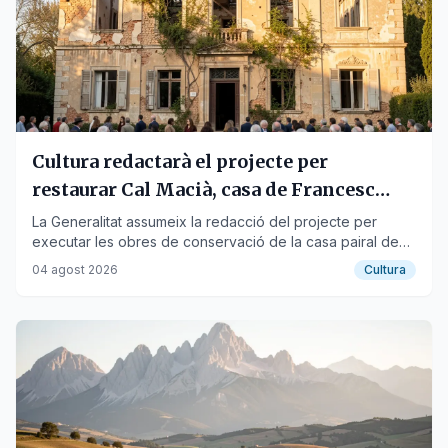
Cultura redactarà el projecte per
restaurar Cal Macià, casa de Francesc
Macià
La Generalitat assumeix la redacció del projecte per
executar les obres de conservació de la casa pairal de
Vallmanya, declarada bé cultural d'interès nacional.
04 agost 2026
Cultura