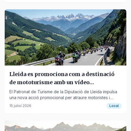
Lleida es promociona com a destinació
de mototurisme amb un vídeo
documental
El Patronat de Turisme de la Diputació de Lleida impulsa
una nova acció promocional per atraure motoristes i
dinamitzar l'economia del territori.
15 juliol 2026
Local