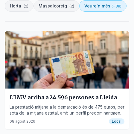
Horta
Massalcoreig
Veure'n més
(
2
)
(
2
)
(+
39
)
L'IMV arriba a 24.596 persones a Lleida
La prestació mitjana a la demarcació és de 475 euros, per
sota de la mitjana estatal, amb un perfil predominantment
femení.
08 agost 2026
Local