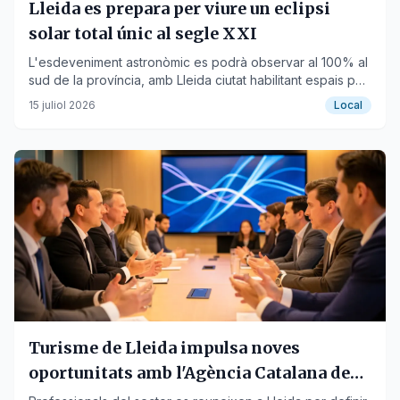
Lleida es prepara per viure un eclipsi
solar total únic al segle XXI
L'esdeveniment astronòmic es podrà observar al 100% al
sud de la província, amb Lleida ciutat habilitant espais per
a milers de persones.
15 juliol 2026
Local
Turisme de Lleida impulsa noves
oportunitats amb l'Agència Catalana de
Turisme