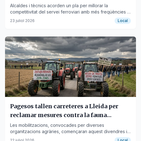
Alcaldes i tècnics acorden un pla per millorar la
competitivitat del servei ferroviari amb més freqüències i
un títol de transport únic.
23 juliol 2026
Local
Pagesos tallen carreteres a Lleida per
reclamar mesures contra la fauna
cinegètica
Les mobilitzacions, convocades per diverses
organitzacions agràries, començaran aquest divendres i
es repetiran durant l'estiu per exigir solucions a la
22 juliol 2026
Local