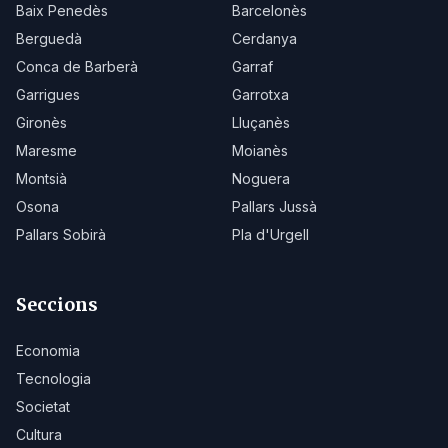
Baix Penedès
Barcelonès
Berguedà
Cerdanya
Conca de Barberà
Garraf
Garrigues
Garrotxa
Gironès
Lluçanès
Maresme
Moianès
Montsià
Noguera
Osona
Pallars Jussà
Pallars Sobirà
Pla d'Urgell
Seccions
Economia
Tecnologia
Societat
Cultura