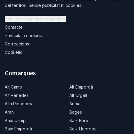
del territori. Sense publicitat ni cookies.
Publica la teva nota de premsa
Contacte
Privacitat i cookies
Correccions
Codi ètic
Comarques
Alt Camp
Alt Empordà
Alt Penedès
Alt Urgell
Alta Ribagorça
Anoia
Aran
Bages
Baix Camp
Baix Ebre
Baix Empordà
Baix Llobregat