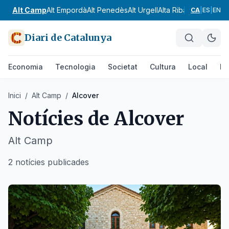
Alt Camp
Alt Empordà
Alt Penedès
Alt Urgell
Alta Ribagorça
Anoia
CA
|
ES
|
EN
Diari de Catalunya
Economia
Tecnologia
Societat
Cultura
Local
Es
Inici
/
Alt Camp
/
Alcover
Notícies de
Alcover
Alt Camp
2 notícies publicades