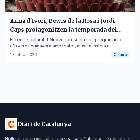
Anna d'Ivori, Bewis de la Rosa i Jordi
Caps protagonitzen la temporada del
Convent de les Arts
El centre cultural d'Alcover presenta una programació
d'hivern i primavera amb teatre, música, màgia i
propostes familiars.
10 febrer 2026
Cultura
Diari de Catalunya
Notícies de proximitat: el que passa a Catalunya, explicat des