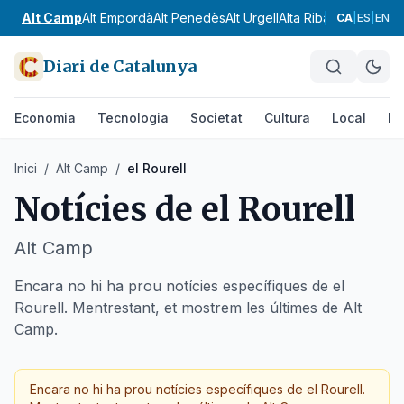
Alt Camp
Alt Empordà
Alt Penedès
Alt Urgell
Alta Ribagorça
Anoia
CA
|
ES
|
EN
Diari de Catalunya
Economia
Tecnologia
Societat
Cultura
Local
Es
Inici
/
Alt Camp
/
el Rourell
Notícies de
el Rourell
Alt Camp
Encara no hi ha prou notícies específiques de el
Rourell. Mentrestant, et mostrem les últimes de Alt
Camp.
Encara no hi ha prou notícies específiques de
el Rourell
.