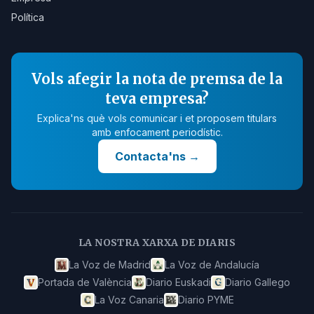
Política
Vols afegir la nota de premsa de la
teva empresa?
Explica'ns què vols comunicar i et proposem titulars
amb enfocament periodístic.
Contacta'ns
→
LA NOSTRA XARXA DE DIARIS
La Voz de Madrid
La Voz de Andalucía
Portada de València
Diario Euskadi
Diario Gallego
La Voz Canaria
Diario PYME