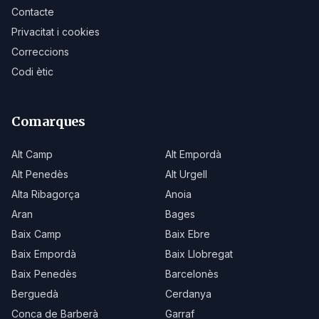
Contacte
Privacitat i cookies
Correccions
Codi ètic
Comarques
Alt Camp
Alt Empordà
Alt Penedès
Alt Urgell
Alta Ribagorça
Anoia
Aran
Bages
Baix Camp
Baix Ebre
Baix Empordà
Baix Llobregat
Baix Penedès
Barcelonès
Berguedà
Cerdanya
Conca de Barberà
Garraf