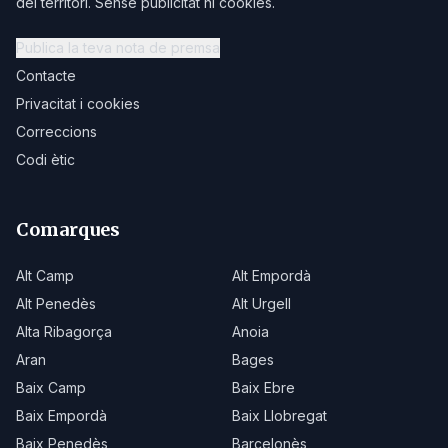
del territori. Sense publicitat ni cookies.
Publica la teva nota de premsa
Contacte
Privacitat i cookies
Correccions
Codi ètic
Comarques
Alt Camp
Alt Empordà
Alt Penedès
Alt Urgell
Alta Ribagorça
Anoia
Aran
Bages
Baix Camp
Baix Ebre
Baix Empordà
Baix Llobregat
Baix Penedès
Barcelonès