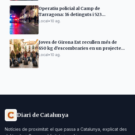
Operatiu policial al Camp de
Tarragona: 16 detinguts i 523
identificats
Local
•
10 ag.
Joves de Girona Est recullen més de
650 kg d'escombraries en un projecte
comunitari
Local
•
10 ag.
Diari de Catalunya
Notícies de proximitat: el que passa a Catalunya, explicat des