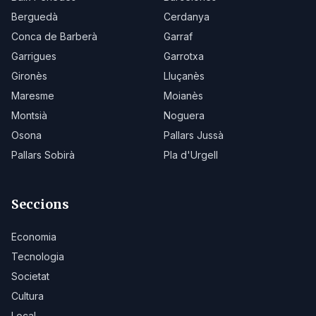
Berguedà
Cerdanya
Conca de Barberà
Garraf
Garrigues
Garrotxa
Gironès
Lluçanès
Maresme
Moianès
Montsià
Noguera
Osona
Pallars Jussà
Pallars Sobirà
Pla d'Urgell
Seccions
Economia
Tecnologia
Societat
Cultura
Local