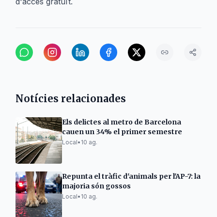
d'accés gratuït.
Notícies relacionades
Els delictes al metro de Barcelona
cauen un 34% el primer semestre
Local
•
10 ag.
Repunta el tràfic d'animals per l'AP-7: la
majoria són gossos
Local
•
10 ag.