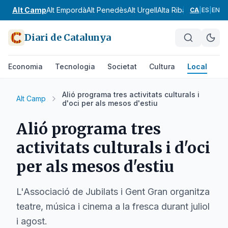
Alt Camp
Alt Empordà
Alt Penedès
Alt Urgell
Alta Ribagorça
Anoia
CA
|
ES
|
EN
Diari de Catalunya
Economia
Tecnologia
Societat
Cultura
Local
Es
Alió programa tres activitats culturals i
Alt Camp
d'oci per als mesos d'estiu
Alió programa tres
activitats culturals i d'oci
per als mesos d'estiu
L'Associació de Jubilats i Gent Gran organitza
teatre, música i cinema a la fresca durant juliol
i agost.