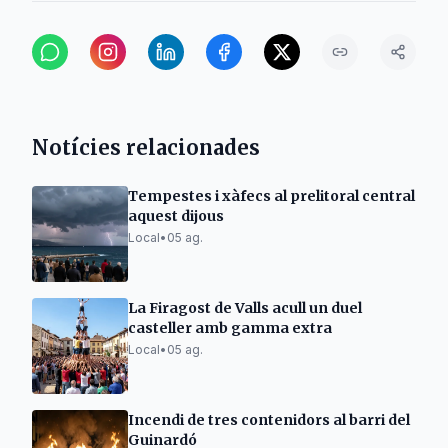
Notícies relacionades
Tempestes i xàfecs al prelitoral central
aquest dijous
Local
•
05 ag.
La Firagost de Valls acull un duel
casteller amb gamma extra
Local
•
05 ag.
Incendi de tres contenidors al barri del
Guinardó