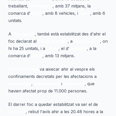
treballant,
Sentmenat
, amb 37 mitjans, la
comarca d'
Anoia
, amb 8 vehicles, i
Gavà
, amb 6
unitats.
A
Tarragona
, també està estabilitzat des d'ahir el
foc declarat al
Pla de Manlleu
, a
Aiguamúrcia
, on
hi ha 25 unitats, i a
Lleida
, el d'
Guimerà
, a la
comarca d'
Urgell
, amb 13 mitjans.
Protecció Civil
va aixecar ahir al vespre els
confinaments decretats per les afectacions a
Sentmenat
,
Aiguamúrcia
i
Navarcles
, que
havien afectat prop de 11.000 persones.
El darrer foc a quedar estabilitzat va ser el de
Guimerà
, rebut l'avís ahir a les 20.48 hores a la