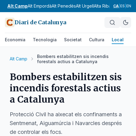
Alt Camp
Alt Empordà
Alt Penedès
Alt Urgell
Alta Ribagorça
Anoia
CA
|
ES
|
EN
Diari de Catalunya
Economia
Tecnologia
Societat
Cultura
Local
Es
Bombers estabilitzen sis incendis
Alt Camp
forestals actius a Catalunya
Bombers estabilitzen sis
incendis forestals actius
a Catalunya
Protecció Civil ha aixecat els confinaments a
Sentmenat, Aiguamúrcia i Navarcles després
de controlar els focs.