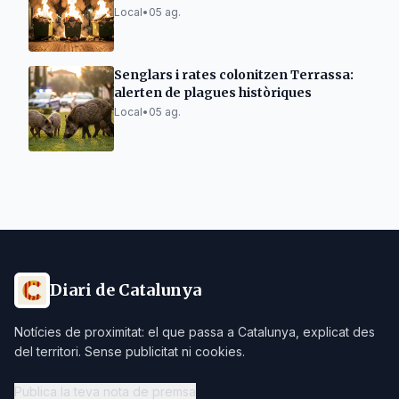
Local
•
05 ag.
Senglars i rates colonitzen Terrassa:
alerten de plagues històriques
Local
•
05 ag.
Diari de Catalunya
Notícies de proximitat: el que passa a Catalunya, explicat des
del territori. Sense publicitat ni cookies.
Publica la teva nota de premsa