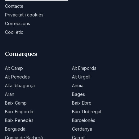
Contacte
Privacitat i cookies
Correccions
Codi ètic
Comarques
Alt Camp
Alt Empordà
Alt Penedès
Alt Urgell
Alta Ribagorça
Anoia
Aran
Bages
Baix Camp
Baix Ebre
Baix Empordà
Baix Llobregat
Baix Penedès
Barcelonès
Berguedà
Cerdanya
Conca de Barberà
Garraf