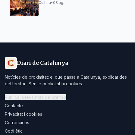
emergents
Cultura
•
08 ag.
Diari de Catalunya
Notícies de proximitat: el que passa a Catalunya, explicat des
del territori. Sense publicitat ni cookies.
Publica la teva nota de premsa
Contacte
Privacitat i cookies
Correccions
Codi ètic