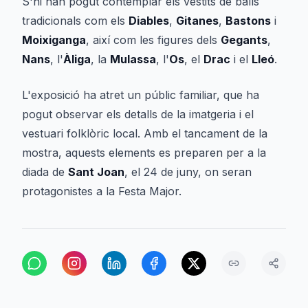
S'hi han pogut contemplar els vestits de balls
tradicionals com els
Diables
,
Gitanes
,
Bastons
i
Moixiganga
, així com les figures dels
Gegants
,
Nans
, l'
Àliga
, la
Mulassa
, l'
Os
, el
Drac
i el
Lleó
.
L'exposició ha atret un públic familiar, que ha
pogut observar els detalls de la imatgeria i el
vestuari folklòric local. Amb el tancament de la
mostra, aquests elements es preparen per a la
diada de
Sant Joan
, el 24 de juny, on seran
protagonistes a la Festa Major.