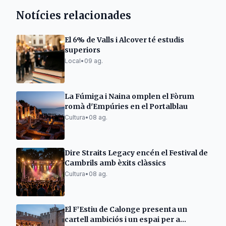
Notícies relacionades
El 6% de Valls i Alcover té estudis
superiors
Local
•
09 ag.
La Fúmiga i Naina omplen el Fòrum
romà d'Empúries en el Portalblau
Cultura
•
08 ag.
Dire Straits Legacy encén el Festival de
Cambrils amb èxits clàssics
Cultura
•
08 ag.
El F’Estiu de Calonge presenta un
cartell ambiciós i un espai per a