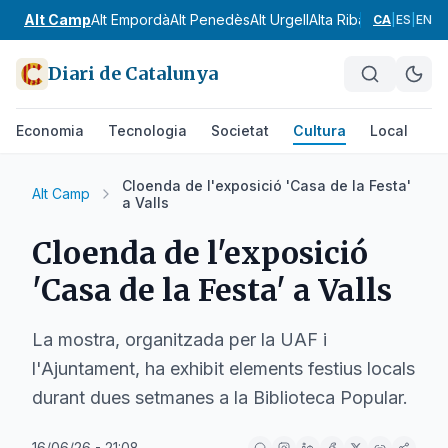
Alt Camp
Alt Empordà
Alt Penedès
Alt Urgell
Alta Ribagorça
Anoia
CA
|
ES
|
EN
Diari de Catalunya
Economia
Tecnologia
Societat
Cultura
Local
Es
Cloenda de l'exposició 'Casa de la Festa'
Alt Camp
a Valls
Cloenda de l'exposició
'Casa de la Festa' a Valls
La mostra, organitzada per la UAF i
l'Ajuntament, ha exhibit elements festius locals
durant dues setmanes a la Biblioteca Popular.
16/06/26 - 21:08