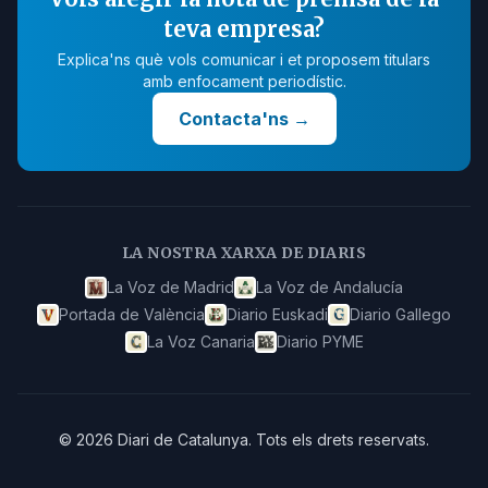
teva empresa?
Explica'ns què vols comunicar i et proposem titulars
amb enfocament periodístic.
Contacta'ns
→
LA NOSTRA XARXA DE DIARIS
La Voz de Madrid
La Voz de Andalucía
Portada de València
Diario Euskadi
Diario Gallego
La Voz Canaria
Diario PYME
©
2026
Diari de Catalunya
.
Tots els drets reservats.