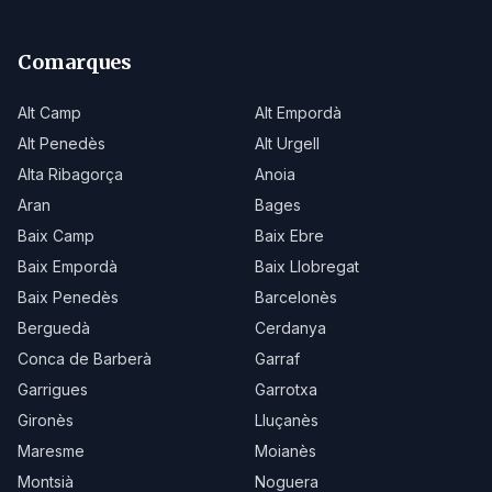
Comarques
Alt Camp
Alt Empordà
Alt Penedès
Alt Urgell
Alta Ribagorça
Anoia
Aran
Bages
Baix Camp
Baix Ebre
Baix Empordà
Baix Llobregat
Baix Penedès
Barcelonès
Berguedà
Cerdanya
Conca de Barberà
Garraf
Garrigues
Garrotxa
Gironès
Lluçanès
Maresme
Moianès
Montsià
Noguera