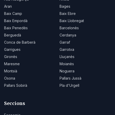
Aran
Bages
Baix Camp
Baix Ebre
Baix Empordà
Baix Llobregat
Baix Penedès
Barcelonès
Berguedà
Cerdanya
Conca de Barberà
Garraf
Garrigues
Garrotxa
Gironès
Lluçanès
Maresme
Moianès
Montsià
Noguera
Osona
Pallars Jussà
Pallars Sobirà
Pla d'Urgell
Seccions