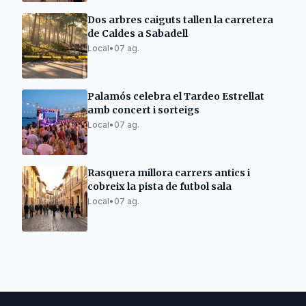
Dos arbres caiguts tallen la carretera
de Caldes a Sabadell
Local
•
07 ag.
Palamós celebra el Tardeo Estrellat
amb concert i sorteigs
Local
•
07 ag.
Rasquera millora carrers antics i
cobreix la pista de futbol sala
Local
•
07 ag.