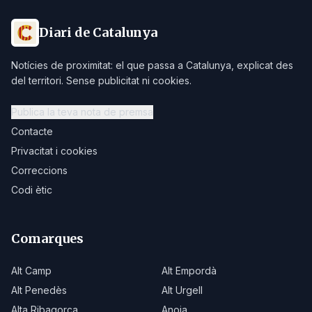
Diari de Catalunya
Notícies de proximitat: el que passa a Catalunya, explicat des
del territori. Sense publicitat ni cookies.
Publica la teva nota de premsa
Contacte
Privacitat i cookies
Correccions
Codi ètic
Comarques
Alt Camp
Alt Empordà
Alt Penedès
Alt Urgell
Alta Ribagorça
Anoia