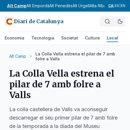
Alt Camp
Alt Empordà
Alt Penedès
Alt Urgell
Alta Ribagorça
Anoia
CA
|
ES
|
EN
Diari de Catalunya
Economia
Tecnologia
Societat
Cultura
Local
Es
La Colla Vella estrena el pilar de 7 amb
Alt Camp
folre a Valls
La Colla Vella estrena el
pilar de 7 amb folre a
Valls
La colla castellera de Valls va aconseguir
descarregar el seu primer pilar de 7 amb folre
de la temporada a la diada del Museu