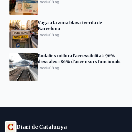
Local
•
08 ag.
Vaga a la zona blava i verda de
Barcelona
Local
•
08 ag.
Rodalies millora l'accessibilitat: 96%
d'escales i 86% d'ascensors funcionals
Local
•
08 ag.
Diari de Catalunya