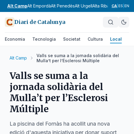
Alt Camp
Alt Empordà
Alt Penedès
Alt Urgell
Alta Ribagorça
Anoia
CA
|
ES
|
EN
Diari de Catalunya
Economia
Tecnologia
Societat
Cultura
Local
Es
Valls se suma a la jornada solidària del
Alt Camp
Mulla’t per l’Esclerosi Múltiple
Valls se suma a la
jornada solidària del
Mulla’t per l’Esclerosi
Múltiple
La piscina del Fornàs ha acollit una nova
edició d'aquesta iniciativa per donar suport