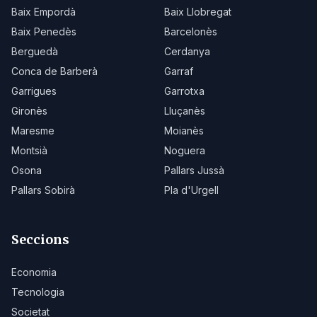
Baix Empordà
Baix Llobregat
Baix Penedès
Barcelonès
Berguedà
Cerdanya
Conca de Barberà
Garraf
Garrigues
Garrotxa
Gironès
Lluçanès
Maresme
Moianès
Montsià
Noguera
Osona
Pallars Jussà
Pallars Sobirà
Pla d'Urgell
Seccions
Economia
Tecnologia
Societat