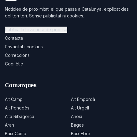
Notícies de proximitat: el que passa a Catalunya, explicat des
del territori. Sense publicitat ni cookies.
Publica la teva nota de premsa
Contacte
Privacitat i cookies
Correccions
Codi ètic
Comarques
Alt Camp
Alt Empordà
Alt Penedès
Alt Urgell
Alta Ribagorça
Anoia
Aran
Bages
Baix Camp
Baix Ebre