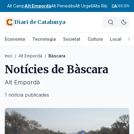
Alt Camp
Alt Empordà
Alt Penedès
Alt Urgell
Alta Ribagorça
Anoia
CA
|
ES
|
EN
Diari de Catalunya
Economia
Tecnologia
Societat
Cultura
Local
Es
Inici
/
Alt Empordà
/
Bàscara
Notícies de
Bàscara
Alt Empordà
1 notícia publicades