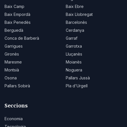
Baix Camp
Baix Ebre
Baix Empordà
Baix Llobregat
Baix Penedès
Barcelonès
Berguedà
Cerdanya
Conca de Barberà
Garraf
Garrigues
Garrotxa
Gironès
Lluçanès
Maresme
Moianès
Montsià
Noguera
Osona
Pallars Jussà
Pallars Sobirà
Pla d'Urgell
Seccions
Economia
Tecnologia