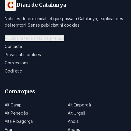
Diari de Catalunya
Notícies de proximitat: el que passa a Catalunya, explicat des
del territori. Sense publicitat ni cookies.
Publica la teva nota de premsa
Contacte
Privacitat i cookies
Correccions
Codi ètic
Comarques
Alt Camp
Alt Empordà
Alt Penedès
Alt Urgell
Alta Ribagorça
Anoia
Aran
Bages