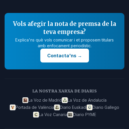
Vols afegir la nota de premsa de la
teva empresa?
Explica'ns què vols comunicar i et proposem titulars
amb enfocament periodístic.
Contacta'ns
→
LA NOSTRA XARXA DE DIARIS
La Voz de Madrid
La Voz de Andalucía
Portada de València
Diario Euskadi
Diario Gallego
La Voz Canaria
Diario PYME