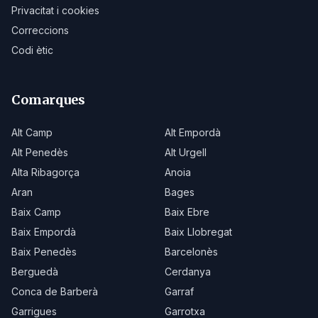
Privacitat i cookies
Correccions
Codi ètic
Comarques
Alt Camp
Alt Empordà
Alt Penedès
Alt Urgell
Alta Ribagorça
Anoia
Aran
Bages
Baix Camp
Baix Ebre
Baix Empordà
Baix Llobregat
Baix Penedès
Barcelonès
Berguedà
Cerdanya
Conca de Barberà
Garraf
Garrigues
Garrotxa