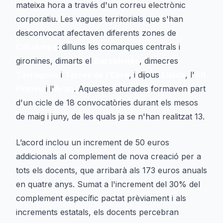
mateixa hora a través d'un correu electrònic
corporatiu. Les vagues territorials que s'han
desconvocat afectaven diferents zones de
Catalunya
: dilluns les comarques centrals i
gironines, dimarts el
Barcelonès
, dimecres
Tarragona
i
Terres de l'Ebre
, i dijous
Lleida
, l'
Alt
Pirineu
i l'
Aran
. Aquestes aturades formaven part
d'un cicle de 18 convocatòries durant els mesos
de maig i juny, de les quals ja se n'han realitzat 13.
L’acord inclou un increment de 50 euros
addicionals al complement de nova creació per a
tots els docents, que arribarà als 173 euros anuals
en quatre anys. Sumat a l'increment del 30% del
complement específic pactat prèviament i als
increments estatals, els docents percebran