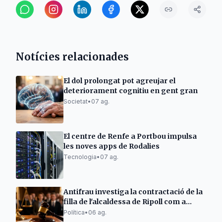
Notícies relacionades
El dol prolongat pot agreujar el
deteriorament cognitiu en gent gran
Societat
•
07 ag.
El centre de Renfe a Portbou impulsa
les noves apps de Rodalies
Tecnologia
•
07 ag.
Antifrau investiga la contractació de la
filla de l'alcaldessa de Ripoll com a
policia
Política
•
06 ag.