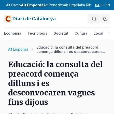
Alt Camp
Alt Empordà
Alt Penedès
Alt Urgell
Alta Ribagorça
Anoia
CA
|
ES
|
EN
Diari de Catalunya
Economia
Tecnologia
Societat
Cultura
Local
Es
Educació: la consulta del preacord
Alt Empordà
comença dilluns i es desconvocaren
vagues fins dijous
Educació: la consulta del
preacord comença
dilluns i es
desconvocaren vagues
fins dijous