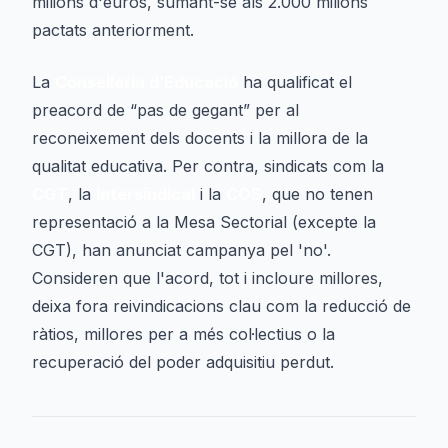
milions d'euros, sumant-se als 2.000 milions
pactats anteriorment.
La
Conselleria d’Educació
ha qualificat el
preacord de “pas de gegant” per al
reconeixement dels docents i la millora de la
qualitat educativa. Per contra, sindicats com la
CGT
, la
Intersindical
i la
COS
, que no tenen
representació a la Mesa Sectorial (excepte la
CGT), han anunciat campanya pel 'no'.
Consideren que l'acord, tot i incloure millores,
deixa fora reivindicacions clau com la reducció de
ràtios, millores per a més col·lectius o la
recuperació del poder adquisitiu perdut.