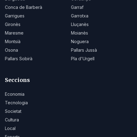
Conca de Barberà
Garraf
Garrigues
Garrotxa
Gironès
Lluçanès
Maresme
Moianès
Montsià
Noguera
Osona
Pallars Jussà
Pallars Sobirà
Pla d'Urgell
Seccions
Economia
Tecnologia
Societat
Cultura
Local
Esports