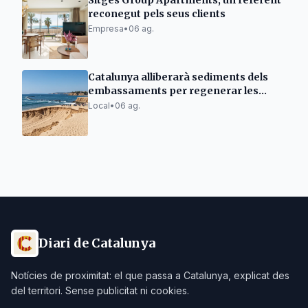
Sitges Group Apartments, un referent
reconegut pels seus clients
Empresa
•
06 ag.
Catalunya alliberarà sediments dels
embassaments per regenerar les
platges
Local
•
06 ag.
Diari de Catalunya
Notícies de proximitat: el que passa a Catalunya, explicat des
del territori. Sense publicitat ni cookies.