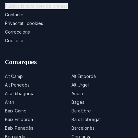
Publica la teva nota de premsa
Contacte
Privacitat i cookies
Correccions
Codi ètic
Comarques
Alt Camp
Alt Empordà
Alt Penedès
Alt Urgell
Alta Ribagorça
Anoia
Aran
Bages
Baix Camp
Baix Ebre
Baix Empordà
Baix Llobregat
Baix Penedès
Barcelonès
Berguedà
Cerdanya