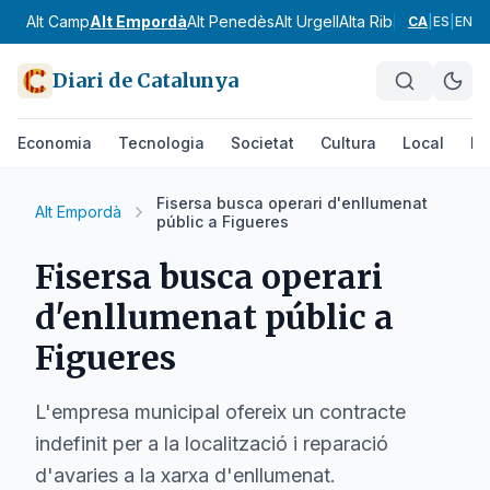
Alt Camp
Alt Empordà
Alt Penedès
Alt Urgell
Alta Ribagorça
Anoia
CA
|
ES
|
EN
Diari de Catalunya
Economia
Tecnologia
Societat
Cultura
Local
Es
Fisersa busca operari d'enllumenat
Alt Empordà
públic a Figueres
Fisersa busca operari
d'enllumenat públic a
Figueres
L'empresa municipal ofereix un contracte
indefinit per a la localització i reparació
d'avaries a la xarxa d'enllumenat.