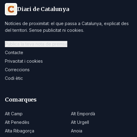
Diari de Catalunya
Notícies de proximitat: el que passa a Catalunya, explicat des
del territori. Sense publicitat ni cookies.
Publica la teva nota de premsa
Contacte
Privacitat i cookies
Correccions
Codi ètic
Comarques
Alt Camp
Alt Empordà
Alt Penedès
Alt Urgell
Alta Ribagorça
Anoia