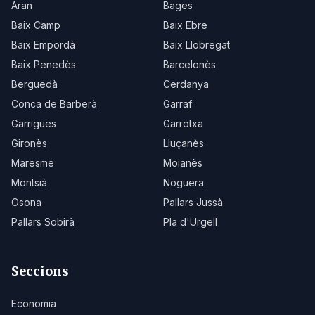
Aran
Bages
Baix Camp
Baix Ebre
Baix Empordà
Baix Llobregat
Baix Penedès
Barcelonès
Berguedà
Cerdanya
Conca de Barberà
Garraf
Garrigues
Garrotxa
Gironès
Lluçanès
Maresme
Moianès
Montsià
Noguera
Osona
Pallars Jussà
Pallars Sobirà
Pla d'Urgell
Seccions
Economia