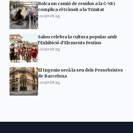
Bolca un camió de residus a la C-58 i
complica el trànsit a la Trinitat
Local
•
08 ag.
Salou celebra la cultura popular amb
l'Exhibició d'Elements Festius
Local
•
08 ag.
El Ingenio serà la seu dels Pessebristes
de Barcelona
Local
•
08 ag.