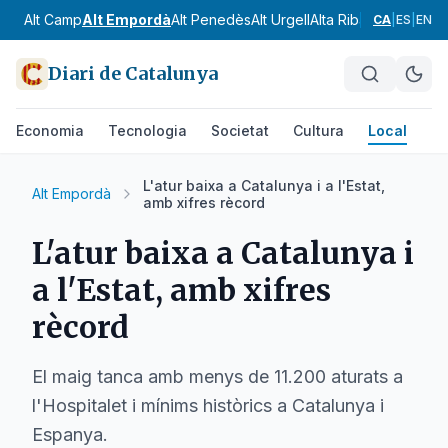
Alt Camp
Alt Empordà
Alt Penedès
Alt Urgell
Alta Ribagorça
Anoia
CA
|
ES
|
EN
Diari de Catalunya
Economia
Tecnologia
Societat
Cultura
Local
Es
L'atur baixa a Catalunya i a l'Estat,
Alt Empordà
amb xifres rècord
L'atur baixa a Catalunya i
a l'Estat, amb xifres
rècord
El maig tanca amb menys de 11.200 aturats a
l'Hospitalet i mínims històrics a Catalunya i
Espanya.