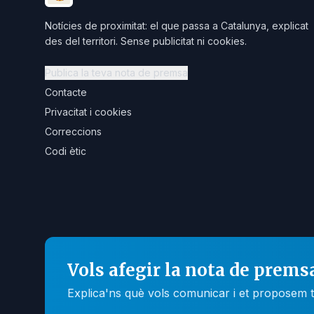
Notícies de proximitat: el que passa a Catalunya, explicat
des del territori. Sense publicitat ni cookies.
Publica la teva nota de premsa
Contacte
Privacitat i cookies
Correccions
Codi ètic
Vols afegir la nota de prems
Explica'ns què vols comunicar i et proposem t