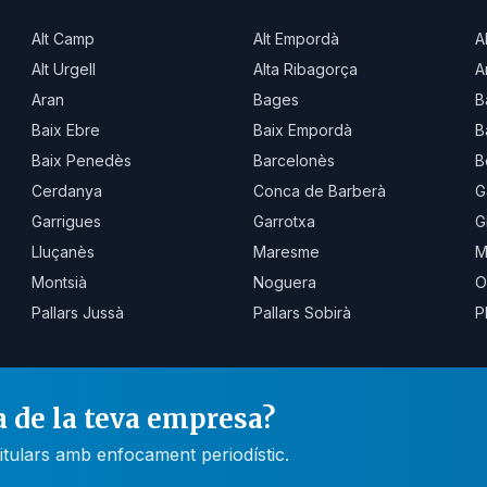
Alt Camp
Alt Empordà
A
Alt Urgell
Alta Ribagorça
A
Aran
Bages
B
Baix Ebre
Baix Empordà
B
Baix Penedès
Barcelonès
B
Cerdanya
Conca de Barberà
G
Garrigues
Garrotxa
G
Lluçanès
Maresme
M
Montsià
Noguera
O
Pallars Jussà
Pallars Sobirà
P
a de la teva empresa?
itulars amb enfocament periodístic.