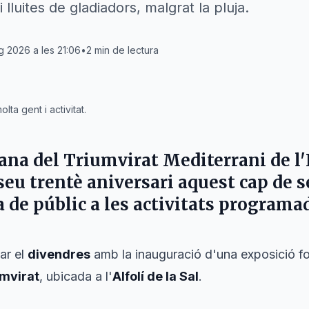
luites de gladiadors, malgrat la pluja.
g 2026 a les 21:06
•
2
min de lectura
ta gent i activitat.
mana del
Triumvirat Mediterrani
de
l
eu trentè aniversari aquest cap de
 de públic a les activitats programa
ar el
divendres
amb la inauguració d'una exposició f
mvirat
, ubicada a l'
Alfolí de la Sal
.