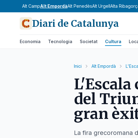
Alt Camp
Alt Empordà
Alt Penedès
Alt Urgell
Alta Ribagorç
Diari de Catalunya
Economia
Tecnologia
Societat
Cultura
Loc
Inici
Alt Empordà
L'Esca
L'Escala 
del Triu
gran èxi
La fira grecoromana d