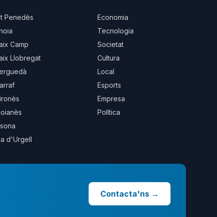
lt Penedès
Economia
noia
Tecnologia
aix Camp
Societat
aix Llobregat
Cultura
erguedà
Local
arraf
Esports
ironès
Empresa
oianès
Política
sona
la d'Urgell
Contacta'ns
→