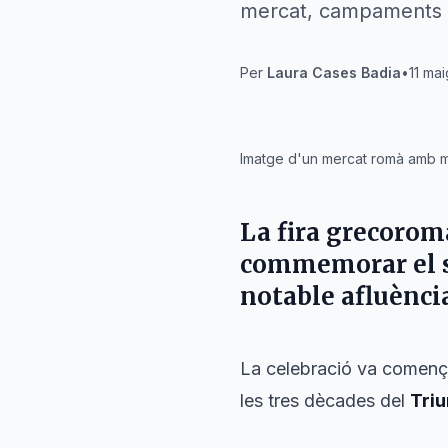
mercat, campaments i l
Per
Laura Cases Badia
•
11 mai
IA
Imatge d'un mercat romà amb mol
La fira grecoro
commemorar el s
notable afluència
La celebració va començ
les tres dècades del
Triu