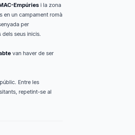
MAC-Empúries
i la zona
ons en un campament romà
ssenyada per
dels seus inicis.
abte
van haver de ser
públic. Entre les
itants, repetint-se al