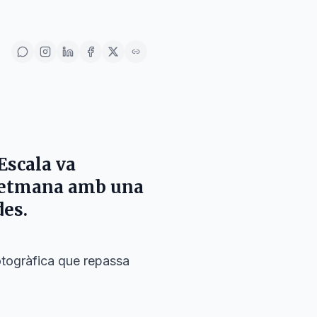
'Escala
va
 setmana amb una
des.
otogràfica que repassa