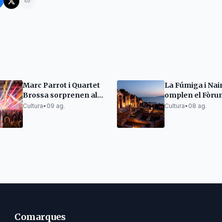
Marc Parrot i Quartet
La Fúmiga i Nai
Brossa sorprenen al
omplen el Fòru
Porta Ferrada
romà d'Empúrie
Cultura
•
09 ag.
Cultura
•
08 ag.
Portalblau
Comarques