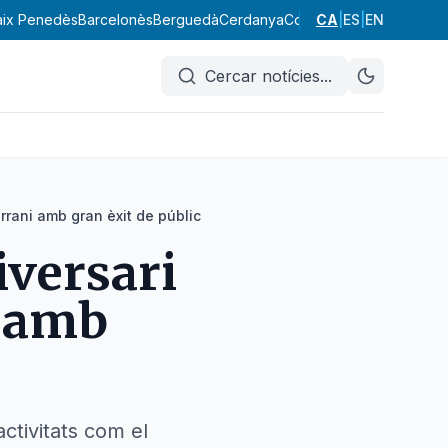
aix Penedès
Barcelonès
Berguedà
Cerdanya
Conca de Barberà
CA
|
ES
|
EN
Garraf
Cercar notícies
...
errani amb gran èxit de públic
iversari
i amb
ctivitats com el