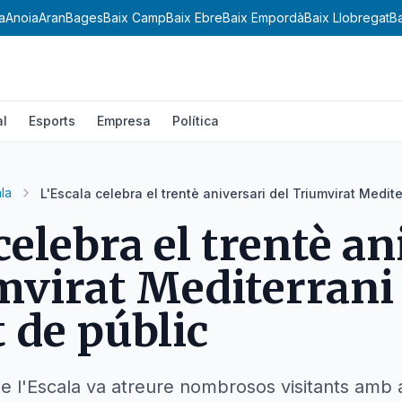
a
Anoia
Aran
Bages
Baix Camp
Baix Ebre
Baix Empordà
Baix Llobregat
B
al
Esports
Empresa
Política
la
L'Escala celebra el trentè aniversari del Triumvirat Medit
celebra el trentè an
mvirat Mediterran
t de públic
e l'Escala va atreure nombrosos visitants amb a