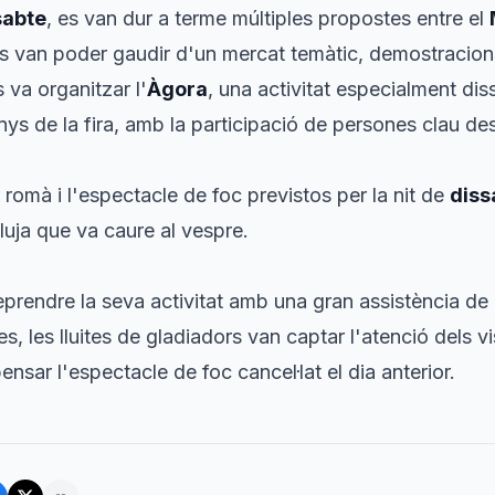
sabte
, es van dur a terme múltiples propostes entre el
nts van poder gaudir d'un mercat temàtic, demostraci
 va organitzar l'
Àgora
, una activitat especialment di
s de la fira, amb la participació de persones clau des 
 romà i l'espectacle de foc previstos per la nit de
diss
luja que va caure al vespre.
 reprendre la seva activitat amb una gran assistència de 
 les lluites de gladiadors van captar l'atenció dels vis
ensar l'espectacle de foc cancel·lat el dia anterior.