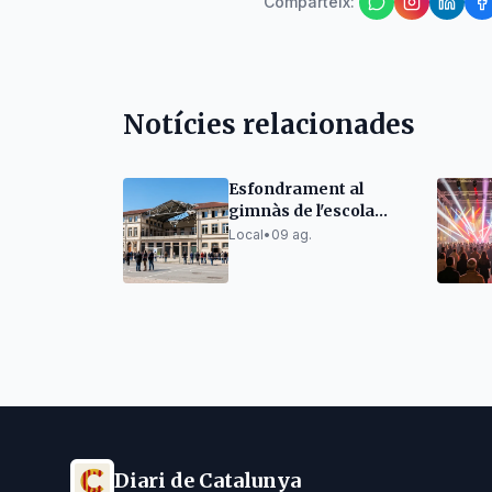
Comparteix
:
Notícies relacionades
Esfondrament al
gimnàs de l'escola
Salvador Dalí de
Local
•
09 ag.
Figueres obliga a
traslladar alumnes
Diari de Catalunya