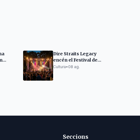
na
Dire Straits Legacy
m
encén el Festival de
s en el
Cambrils amb èxits
Cultura
•
08 ag.
clàssics
Seccions