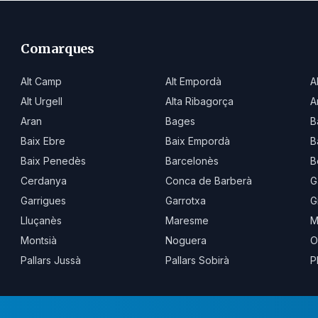
Comarques
Alt Camp
Alt Empordà
A
Alt Urgell
Alta Ribagorça
A
Aran
Bages
B
Baix Ebre
Baix Empordà
B
Baix Penedès
Barcelonès
B
Cerdanya
Conca de Barberà
G
Garrigues
Garrotxa
G
Lluçanès
Maresme
M
Montsià
Noguera
O
Pallars Jussà
Pallars Sobirà
P