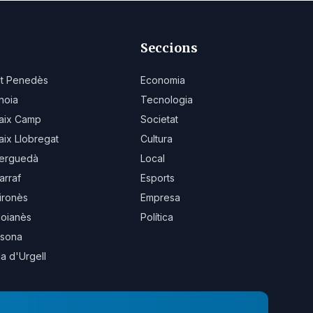
Seccions
lt Penedès
Economia
noia
Tecnologia
aix Camp
Societat
aix Llobregat
Cultura
erguedà
Local
arraf
Esports
ironès
Empresa
oianès
Política
sona
la d'Urgell