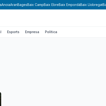
a
Anoia
Aran
Bages
Baix Camp
Baix Ebre
Baix Empordà
Baix Llobregat
B
l
Esports
Empresa
Política