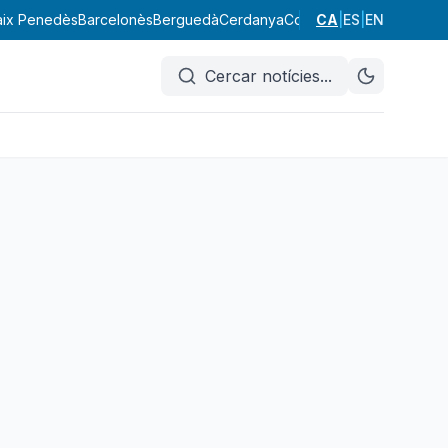
aix Penedès
Barcelonès
Berguedà
Cerdanya
Conca de Barberà
CA
|
ES
|
EN
Garraf
Cercar notícies
...