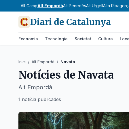
Alt Camp
Alt Empordà
Alt Penedès
Alt Urgell
Alta Ribagorç
Diari de Catalunya
Economia
Tecnologia
Societat
Cultura
Loca
Inici
/
Alt Empordà
/
Navata
Notícies de
Navata
Alt Empordà
1 notícia publicades