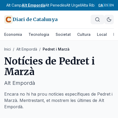
Alt Camp
Alt Empordà
Alt Penedès
Alt Urgell
Alta Ribagorça
Anoia
CA
|
ES
|
EN
Diari de Catalunya
Economia
Tecnologia
Societat
Cultura
Local
Es
Inici
/
Alt Empordà
/
Pedret i Marzà
Notícies de
Pedret i
Marzà
Alt Empordà
Encara no hi ha prou notícies específiques de Pedret i
Marzà. Mentrestant, et mostrem les últimes de Alt
Empordà.