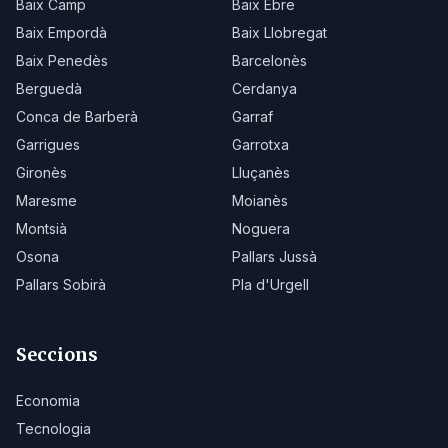
Baix Camp
Baix Ebre
Baix Empordà
Baix Llobregat
Baix Penedès
Barcelonès
Berguedà
Cerdanya
Conca de Barberà
Garraf
Garrigues
Garrotxa
Gironès
Lluçanès
Maresme
Moianès
Montsià
Noguera
Osona
Pallars Jussà
Pallars Sobirà
Pla d'Urgell
Seccions
Economia
Tecnologia