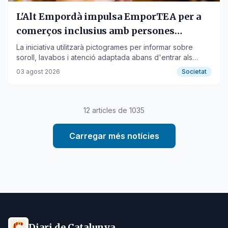
L'Alt Empordà impulsa EmporTEA per a
comerços inclusius amb persones
autistes
La iniciativa utilitzarà pictogrames per informar sobre
soroll, lavabos i atenció adaptada abans d'entrar als
establiments.
03 agost 2026
Societat
12
articles de
1035
Carregar més notícies
Diari de Catalunya