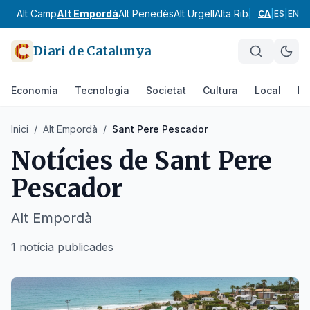
Alt Camp
Alt Empordà
Alt Penedès
Alt Urgell
Alta Ribagorça
Anoia
CA
|
ES
|
EN
Diari de Catalunya
Economia
Tecnologia
Societat
Cultura
Local
Es
Inici
/
Alt Empordà
/
Sant Pere Pescador
Notícies de
Sant Pere
Pescador
Alt Empordà
1 notícia publicades