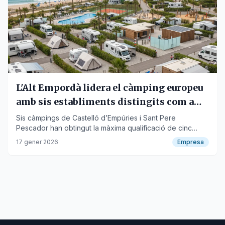
L'Alt Empordà lidera el càmping europeu
amb sis establiments distingits com a
'Top Camping 2026'
Sis càmpings de Castelló d’Empúries i Sant Pere
Pescador han obtingut la màxima qualificació de cinc
estrelles de les entitats ADAC i ANWB.
17 gener 2026
Empresa