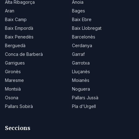
Alta Ribagorça
Anoia
Aran
Bages
Baix Camp
Baix Ebre
Baix Empordà
Baix Llobregat
Baix Penedès
Barcelonès
Berguedà
Cerdanya
Conca de Barberà
Garraf
Garrigues
Garrotxa
Gironès
Lluçanès
Maresme
Moianès
Montsià
Noguera
Osona
Pallars Jussà
Pallars Sobirà
Pla d'Urgell
Seccions