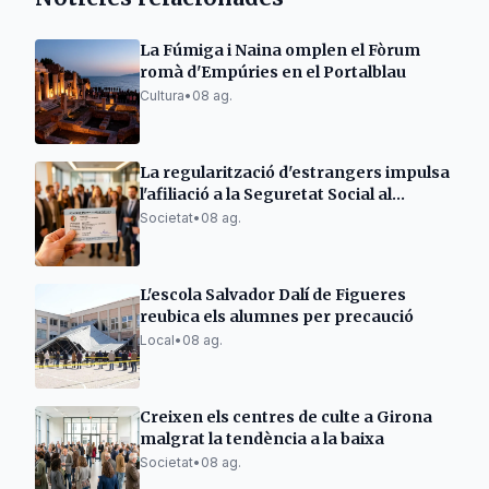
La Fúmiga i Naina omplen el Fòrum
romà d'Empúries en el Portalblau
Cultura
•
08 ag.
La regularització d'estrangers impulsa
l'afiliació a la Seguretat Social al
Berguedà
Societat
•
08 ag.
L'escola Salvador Dalí de Figueres
reubica els alumnes per precaució
Local
•
08 ag.
Creixen els centres de culte a Girona
malgrat la tendència a la baixa
Societat
•
08 ag.