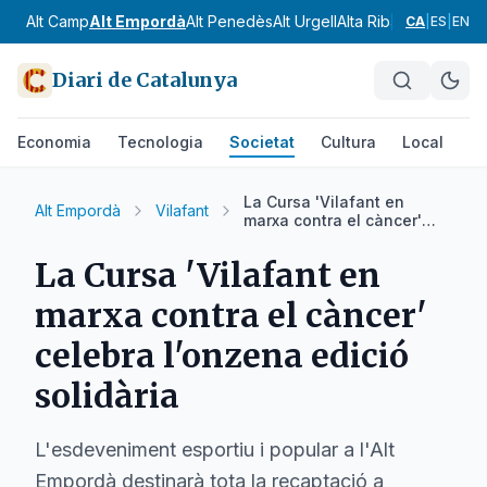
Alt Camp
Alt Empordà
Alt Penedès
Alt Urgell
Alta Ribagorça
Anoia
CA
|
ES
|
EN
Diari de Catalunya
Economia
Tecnologia
Societat
Cultura
Local
Es
La Cursa 'Vilafant en
Alt Empordà
Vilafant
marxa contra el càncer'
celebra l'onzena edició
solidària
La Cursa 'Vilafant en
marxa contra el càncer'
celebra l'onzena edició
solidària
L'esdeveniment esportiu i popular a l'Alt
Empordà destinarà tota la recaptació a