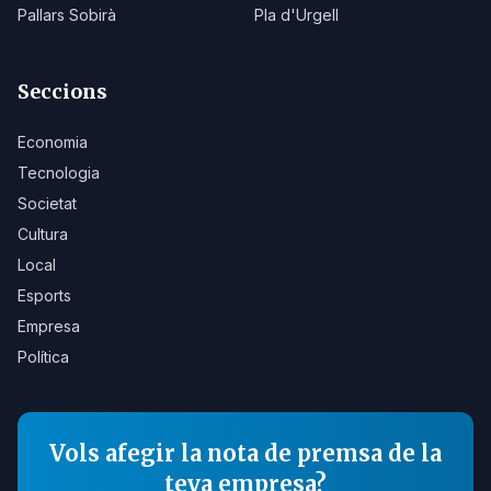
Pallars Sobirà
Pla d'Urgell
Seccions
Economia
Tecnologia
Societat
Cultura
Local
Esports
Empresa
Política
Vols afegir la nota de premsa de la
teva empresa?