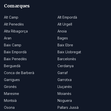
Comarques
Alt Camp
Alt Empordà
Alt Penedès
Alt Urgell
Alta Ribagorça
Anoia
Aran
Bages
Baix Camp
Baix Ebre
Baix Empordà
Baix Llobregat
Baix Penedès
Barcelonès
Berguedà
Cerdanya
Conca de Barberà
Garraf
Garrigues
Garrotxa
Gironès
Lluçanès
Maresme
Moianès
Montsià
Noguera
Osona
Pallars Jussà