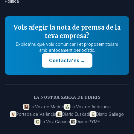
Política
Vols afegir la nota de premsa de la
teva empresa?
Explica'ns què vols comunicar i et proposem titulars
amb enfocament periodístic.
Contacta'ns
→
LA NOSTRA XARXA DE DIARIS
La Voz de Madrid
La Voz de Andalucía
Portada de València
Diario Euskadi
Diario Gallego
La Voz Canaria
Diario PYME