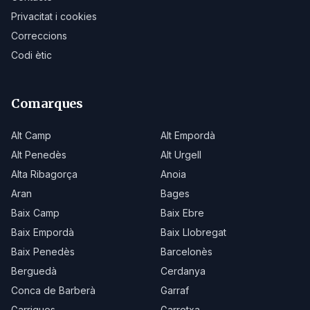
Privacitat i cookies
Correccions
Codi ètic
Comarques
Alt Camp
Alt Empordà
Alt Penedès
Alt Urgell
Alta Ribagorça
Anoia
Aran
Bages
Baix Camp
Baix Ebre
Baix Empordà
Baix Llobregat
Baix Penedès
Barcelonès
Berguedà
Cerdanya
Conca de Barberà
Garraf
Garrigues
Garrotxa