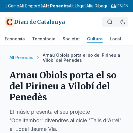
Alt Camp
Alt Empordà
Alt Penedès
Alt Urgell
Alta Ribagorça
Anoia
Ara
CA
|
ES
|
EN
Diari de Catalunya
Economia
Tecnologia
Societat
Cultura
Local
Es
Arnau Obiols porta el so del Pirineu a
Alt Penedès
Vilobí del Penedès
Arnau Obiols porta el so
del Pirineu a Vilobí del
Penedès
El músic presenta el seu projecte
'Ocelltambor' divendres al cicle 'Talls d'Arrel'
al Local Jaume Via.