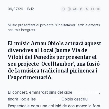
09/07/26 - 18:12
IA
Músic presentant el projecte 'Ocelltambor' amb elements
naturals integrats.
El músic
Arnau Obiols
actuarà aquest
divendres al
Local Jaume Via
de
Vilobí del Penedès
per presentar el
seu projecte 'Ocelltambor', una fusió
de la música tradicional pirinenca i
l'experimentació.
El concert, emmarcat dins del cicle
‘Talls d’Arrel’
,
tindrà lloc a les
21.30 hores
. Obiols descriu
l'espectacle com una col·lisió de dos mons: la font