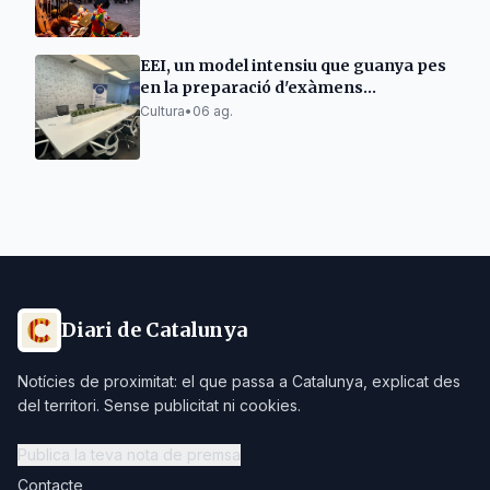
EEI, un model intensiu que guanya pes
en la preparació d'exàmens
Cambridge a Espanya
Cultura
•
06 ag.
Diari de Catalunya
Notícies de proximitat: el que passa a Catalunya, explicat des
del territori. Sense publicitat ni cookies.
Publica la teva nota de premsa
Contacte