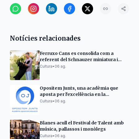
Notícies relacionades
Ferruxo Cans es consolida com a
referent del Schnauzer miniatura i
gegant després del seu èxit al World
Cultura
•
06 ag.
Dog Show 2026
Opositem Junts, una acadèmia que
aposta per l'excel·lència en la
preparació d'oposicions docents
Cultura
•
06 ag.
Blanes acull el Festival de Talent amb
música, pallassos i monòlegs
Cultura
•
06 ag.