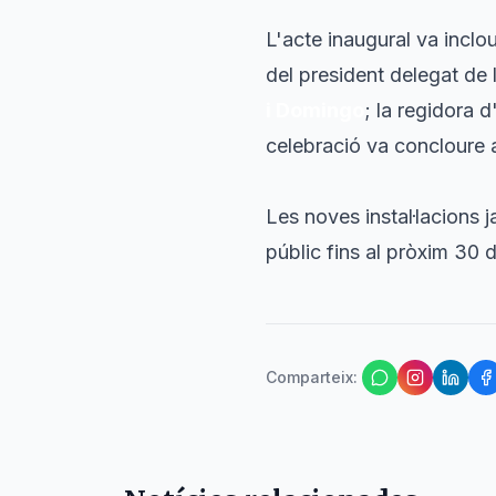
L'acte inaugural va inclo
del president delegat de l
i Domingo
; la regidora 
celebració va concloure 
Les noves instal·lacions j
públic fins al pròxim 30 
Comparteix
: