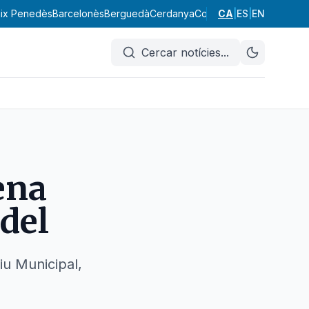
ix Penedès
Barcelonès
Berguedà
Cerdanya
Conca de Barberà
CA
|
ES
|
EN
Garraf
Cercar notícies
...
ena
àdel
iu Municipal,