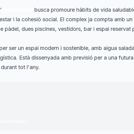
'
Ajuntament
busca promoure hàbits de vida saludable
enestar i la cohesió social. El complex ja compta amb u
e pàdel, dues piscines, vestidors, bar i espai reservat 
er ser un espai modern i sostenible, amb aigua salada,
gística. Està dissenyada amb previsió per a una futura c
 durant tot l'any.
à pensada per a la gent d'Avinyonet, per a l'esport, l
e municipi, i concebuda perquè en puguin gaudir les
s.
"
t del Penedès