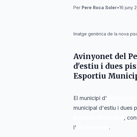
Per
Pere Roca Soler
•
16 juny 
IA
Imatge genèrica de la nova pis
Avinyonet del P
d'estiu i dues pi
Esportiu Municipa
El municipi d'
Avinyonet 
municipal d'estiu i dues 
Esportiu Municipal
, con
l'
Alt Penedès
.