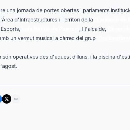
ure una jornada de portes obertes i parlaments instituc
'Àrea d'Infraestructures i Territori de la
Diputació de 
d'Esports,
Laia Ràfols de Pascual
, i l'alcalde,
Cèsar Her
amb un vermut musical a càrrec del grup
The Beatboy
a són operatives des d'aquest dilluns, i la piscina d'es
d'agost.