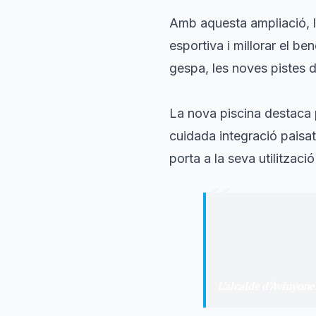
Amb aquesta ampliació, l
esportiva i millorar el b
gespa, les noves pistes d
La nova piscina destaca p
cuidada integració paisat
porta a la seva utilització
“
"
Aquesta obra est
social del nostr
presents i future
L'alcalde d'Avinyone