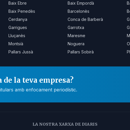
Baix Ebre
Baix Empordà
B
Baix Penedès
Barcelonès
B
Cerdanya
Conca de Barberà
G
Garrigues
Garrotxa
G
Lluçanès
Maresme
M
Montsià
Noguera
O
Pallars Jussà
Pallars Sobirà
P
a de la teva empresa?
itulars amb enfocament periodístic.
LA NOSTRA XARXA DE DIARIS