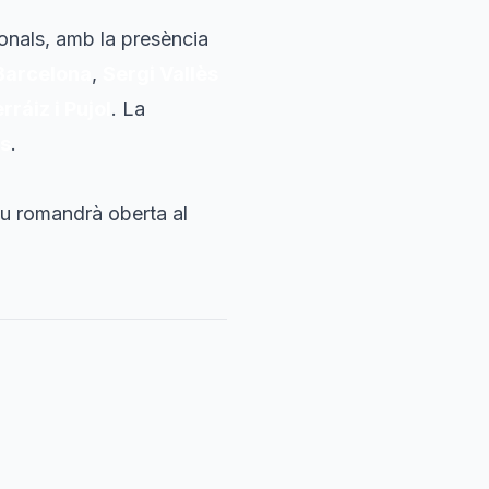
ionals, amb la presència
Barcelona
,
Sergi Vallès
ráiz i Pujol
. La
s
.
tiu romandrà oberta al