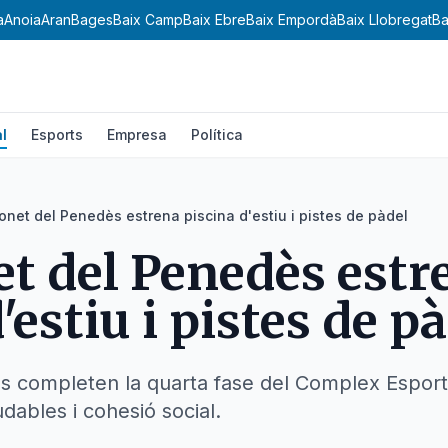
a
Anoia
Aran
Bages
Baix Camp
Baix Ebre
Baix Empordà
Baix Llobregat
Ba
l
Esports
Empresa
Política
onet del Penedès estrena piscina d'estiu i pistes de pàdel
t del Penedès estr
'estiu i pistes de p
ons completen la quarta fase del Complex Esport
dables i cohesió social.