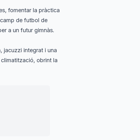
s, fomentar la pràctica
n camp de futbol de
per a un futur gimnàs.
 jacuzzi integrat i una
limatització, obrint la
a salut i la cohesió
 generacions