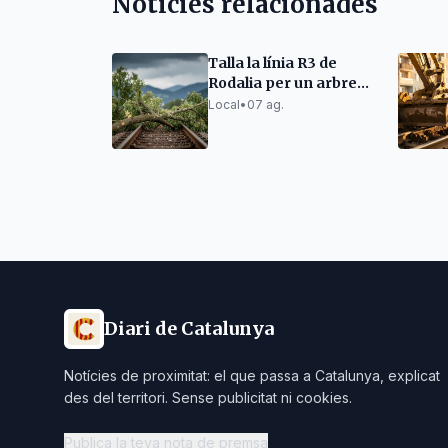
Notícies relacionades
Talla la línia R3 de
Rodalia per un arbre
caigut a la via
Local
•
07 ag.
Diari de Catalunya
Notícies de proximitat: el que passa a Catalunya, explicat
des del territori. Sense publicitat ni cookies.
Publica la teva nota de premsa