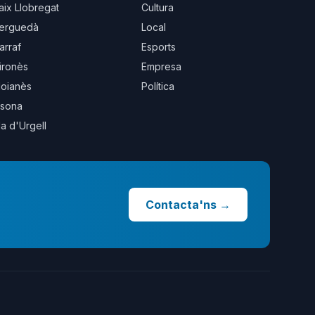
aix Llobregat
Cultura
erguedà
Local
arraf
Esports
ironès
Empresa
oianès
Política
sona
la d'Urgell
Contacta'ns
→