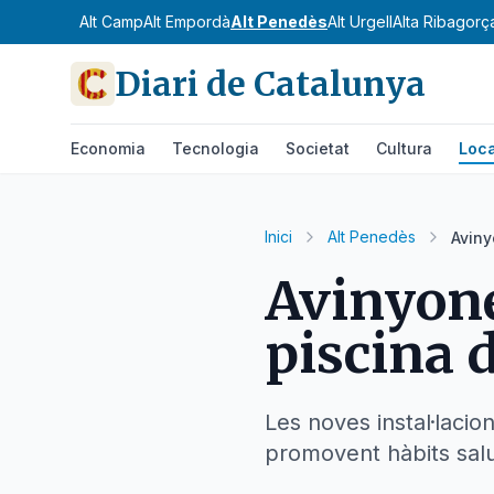
Alt Camp
Alt Empordà
Alt Penedès
Alt Urgell
Alta Ribagorç
Diari de Catalunya
Economia
Tecnologia
Societat
Cultura
Loca
Inici
Alt Penedès
Aviny
Avinyone
piscina d
Les noves instal·laci
promovent hàbits salu