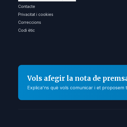
Contacte
Privacitat i cookies
Correccions
Codi ètic
Vols afegir la nota de prems
Explica'ns què vols comunicar i et proposem t