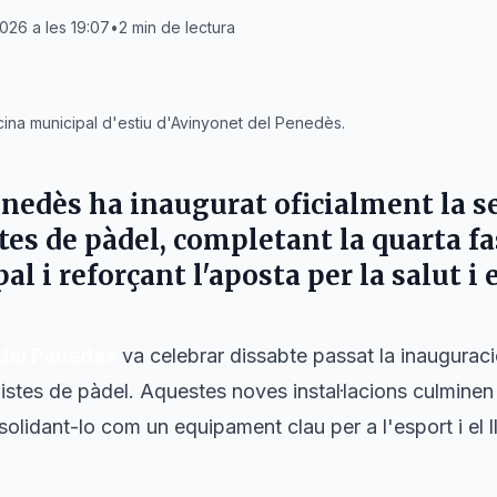
2026 a les 19:07
•
2
min de lectura
cina municipal d'estiu d'Avinyonet del Penedès.
enedès
ha inaugurat oficialment la s
stes de pàdel, completant la quarta 
l i reforçant l'aposta per la salut i e
del Penedès
va celebrar dissabte passat la inauguraci
pistes de pàdel. Aquestes noves instal·lacions culminen
solidant-lo com un equipament clau per a l'esport i el 