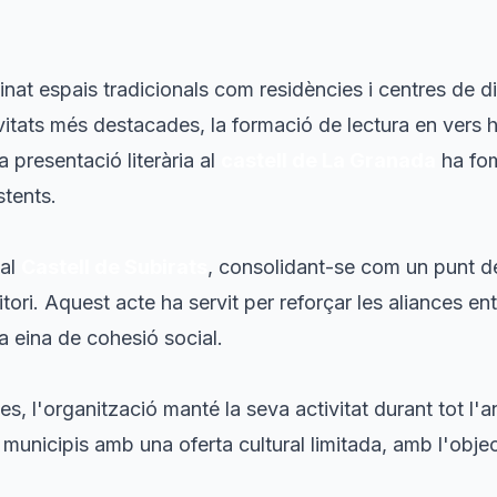
at espais tradicionals com residències i centres de 
ivitats més destacades, la formació de lectura en vers h
 presentació literària al
castell de La Granada
ha fom
stents.
 al
Castell de Subirats
, consolidant-se com un punt d
rritori. Aquest acte ha servit per reforçar les aliances ent
a eina de cohesió social.
, l'organització manté la seva activitat durant tot l'any
i municipis amb una oferta cultural limitada, amb l'objec