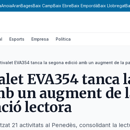
a
Anoia
Aran
Bages
Baix Camp
Baix Ebre
Baix Empordà
Baix Llobregat
Ba
al
Esports
Empresa
Política
stivalet EVA354 tanca la segona edició amb un augment de la par
valet EVA354 tanca 
mb un augment de l
ció lectora
zat 21 activitats al Penedès, consolidant la lec