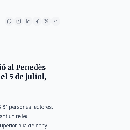
ió al
Penedès
 el
5 de juliol
,
 231 persones lectores.
ant un relleu
perior a la de l'any