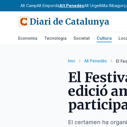
Alt Camp
Alt Empordà
Alt Penedès
Alt Urgell
Alta Ribagorç
Diari de Catalunya
Economia
Tecnologia
Societat
Cultura
Loc
Inici
Alt Penedès
El Fe
El Festi
edició a
participa
El certamen ha organit