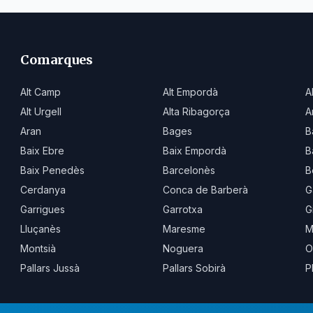
Comarques
Alt Camp
Alt Empordà
A
Alt Urgell
Alta Ribagorça
A
Aran
Bages
B
Baix Ebre
Baix Empordà
B
Baix Penedès
Barcelonès
B
Cerdanya
Conca de Barberà
G
Garrigues
Garrotxa
G
Lluçanès
Maresme
M
Montsià
Noguera
O
Pallars Jussà
Pallars Sobirà
P