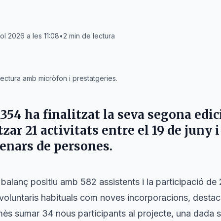
iol 2026 a les 11:08
•
2
min de lectura
ectura amb micròfon i prestatgeries.
A354
ha finalitzat la seva segona edic
zar 21 activitats entre el
19 de juny
i
enars de persones.
 balanç positiu amb 582 assistents i la participació de
 voluntaris habituals com noves incorporacions, destac
ès sumar 34 nous participants al projecte, una dada su