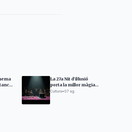
Cinema
La 27a Nit d’il·lusió
 tanca
porta la millor màgia a
i
Santa Cristina d'Aro
Cultura
•
07 ag.