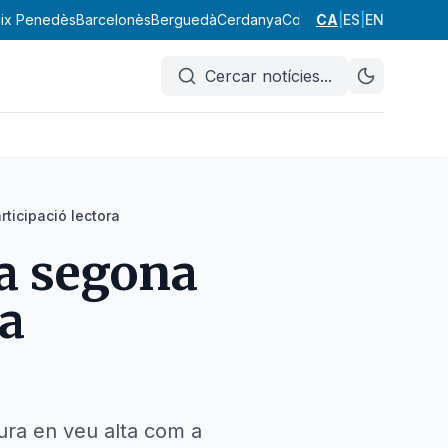
ix Penedès
Barcelonès
Berguedà
Cerdanya
Conca de Barberà
CA
|
ES
|
EN
Garraf
Cercar notícies
...
ticipació lectora
la segona
a
tura en veu alta com a