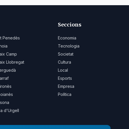
Seccions
lt Penedès
Economia
noia
Tecnologia
aix Camp
Societat
aix Llobregat
Cultura
erguedà
Local
arraf
Esports
ironès
Empresa
oianès
Política
sona
la d'Urgell