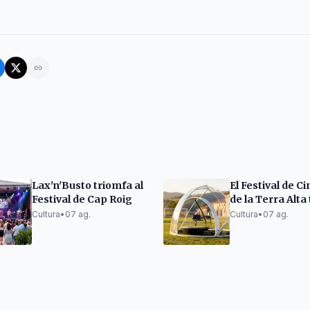
Lax'n'Busto triomfa al
El Festival de 
Festival de Cap Roig
de la Terra Alta
edició amb èxit 
Cultura
•
07 ag.
Cultura
•
07 ag.
innovació