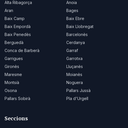
Alta Ribagorça
Anoia
Aran
Bages
Baix Camp
Baix Ebre
Baix Empordà
Baix Llobregat
Baix Penedès
Barcelonès
Berguedà
Cerdanya
Conca de Barberà
Garraf
Garrigues
Garrotxa
Gironès
Lluçanès
Maresme
Moianès
Montsià
Noguera
Osona
Pallars Jussà
Pallars Sobirà
Pla d'Urgell
Seccions