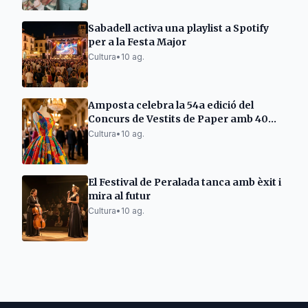
Sabadell activa una playlist a Spotify
per a la Festa Major
Cultura
•
10 ag.
Amposta celebra la 54a edició del
Concurs de Vestits de Paper amb 40
creacions
Cultura
•
10 ag.
El Festival de Peralada tanca amb èxit i
mira al futur
Cultura
•
10 ag.