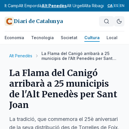
Alt Camp
Alt Empordà
Alt Penedès
Alt Urgell
Alta Ribagorça
Anoia
Ara
CA
|
ES
|
EN
Diari de Catalunya
Economia
Tecnologia
Societat
Cultura
Local
Es
La Flama del Canigó arribarà a 25
Alt Penedès
municipis de l'Alt Penedès per Sant
Joan
La Flama del Canigó
arribarà a 25 municipis
de l'Alt Penedès per Sant
Joan
La tradició, que commemora el 25è aniversari
de la seva distribució des de Torrelles de Foix,