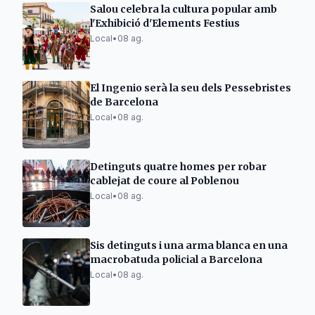
Salou celebra la cultura popular amb
l'Exhibició d'Elements Festius
Local
•
08 ag.
El Ingenio serà la seu dels Pessebristes
de Barcelona
Local
•
08 ag.
Detinguts quatre homes per robar
cablejat de coure al Poblenou
Local
•
08 ag.
Sis detinguts i una arma blanca en una
macrobatuda policial a Barcelona
Local
•
08 ag.