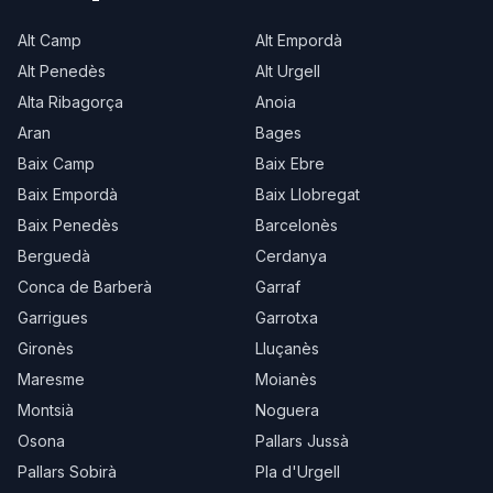
Alt Camp
Alt Empordà
Alt Penedès
Alt Urgell
Alta Ribagorça
Anoia
Aran
Bages
Baix Camp
Baix Ebre
Baix Empordà
Baix Llobregat
Baix Penedès
Barcelonès
Berguedà
Cerdanya
Conca de Barberà
Garraf
Garrigues
Garrotxa
Gironès
Lluçanès
Maresme
Moianès
Montsià
Noguera
Osona
Pallars Jussà
Pallars Sobirà
Pla d'Urgell