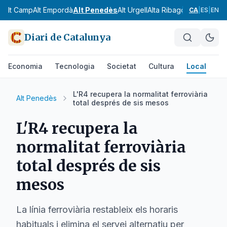
Alt Camp
Alt Empordà
Alt Penedès
Alt Urgell
Alta Ribagorça
Anoia
Ara
CA
|
ES
|
EN
Diari de Catalunya
Economia
Tecnologia
Societat
Cultura
Local
Es
L'R4 recupera la normalitat ferroviària
Alt Penedès
total després de sis mesos
L'R4 recupera la
normalitat ferroviària
total després de sis
mesos
La línia ferroviària restableix els horaris
habituals i elimina el servei alternatiu per