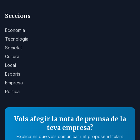
Seccions
Economia
Tecnologia
Societat
Cultura
Local
Esports
Empresa
Política
Vols afegir la nota de premsa de la
teva empresa?
Explica'ns què vols comunicar i et proposem titulars