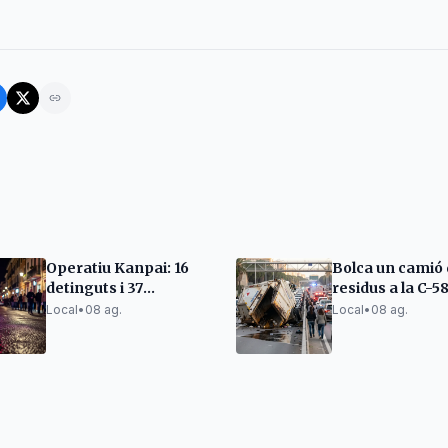
Operatiu Kanpai: 16
Bolca un camió
detinguts i 37
residus a la C-58
denúncies per
complica el tràn
Local
•
08 ag.
Local
•
08 ag.
drogues al Camp de
Trinitat
Tarragona