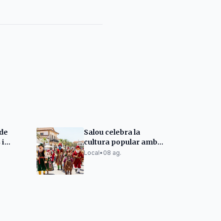
 de
Salou celebra la
 i
cultura popular amb
sit a la
l'Exhibició d'Elements
Local
•
08 ag.
Festius