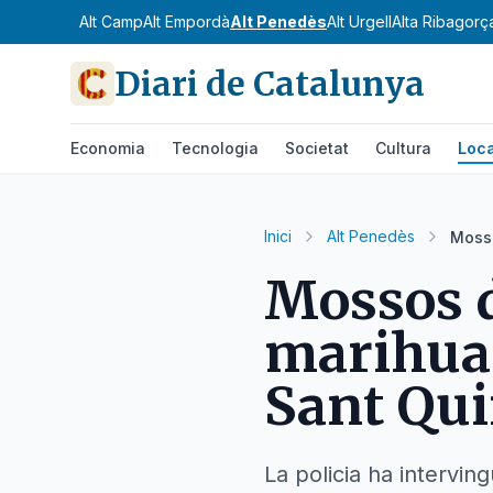
Alt Camp
Alt Empordà
Alt Penedès
Alt Urgell
Alta Ribagorç
Diari de Catalunya
Economia
Tecnologia
Societat
Cultura
Loca
Inici
Alt Penedès
Mosso
Mossos d
marihuan
Sant Qui
La policia ha intervin