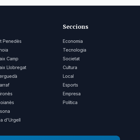
Seccions
lt Penedès
Economia
noia
Tecnologia
aix Camp
Societat
aix Llobregat
Cultura
erguedà
Local
arraf
Esports
ironès
Empresa
oianès
Política
sona
la d'Urgell