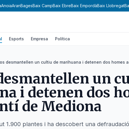
a
Anoia
Aran
Bages
Baix Camp
Baix Ebre
Baix Empordà
Baix Llobregat
Ba
l
Esports
Empresa
Política
s desmantellen un cultiu de marihuana i detenen dos homes a
esmantellen un cu
a i detenen dos h
ntí de Mediona
gut 1.900 plantes i ha descobert una defraudaci