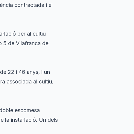
tència contractada i el
·lació per al cultiu
o 5 de Vilafranca del
 de 22 i 46 anys, i un
ra associada al cultiu,
a doble escomesa
e la instal·lació. Un dels