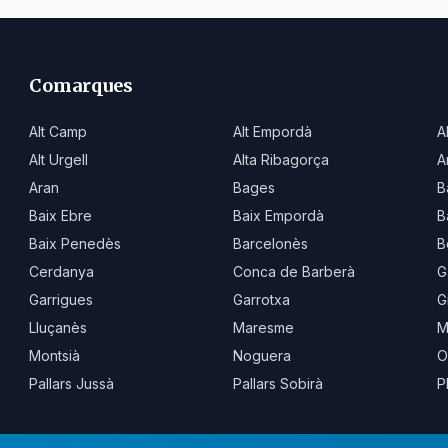
Comarques
Alt Camp
Alt Empordà
A
Alt Urgell
Alta Ribagorça
A
Aran
Bages
B
Baix Ebre
Baix Empordà
B
Baix Penedès
Barcelonès
B
Cerdanya
Conca de Barberà
G
Garrigues
Garrotxa
G
Lluçanès
Maresme
M
Montsià
Noguera
O
Pallars Jussà
Pallars Sobirà
P