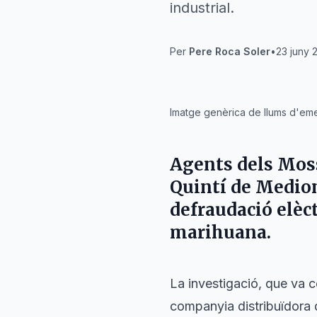
industrial.
Per
Pere Roca Soler
•
23 juny 
IA
Imatge genèrica de llums d'emergè
Agents dels Mos
Quintí de Mediona
defraudació elèct
marihuana.
La investigació, que va c
companyia distribuïdora 