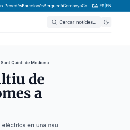
ix Penedès
Barcelonès
Berguedà
Cerdanya
Conca de Barberà
CA
|
ES
|
EN
Garraf
Cercar notícies
...
 Sant Quintí de Mediona
ltiu de
omes a
ó elèctrica en una nau