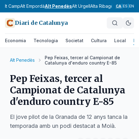
Alt Camp
Alt Empordà
Alt Penedès
Alt Urgell
Alta Ribagorça
Anoia
Ara
CA
|
ES
|
EN
Diari de Catalunya
Economia
Tecnologia
Societat
Cultura
Local
Es
Pep Feixas, tercer al Campionat de
Alt Penedès
Catalunya d'enduro country E-85
Pep Feixas, tercer al
Campionat de Catalunya
d'enduro country E-85
El jove pilot de la Granada de 12 anys tanca la
temporada amb un podi destacat a Moià.