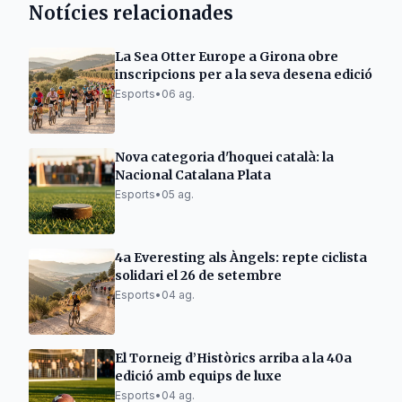
Notícies relacionades
La Sea Otter Europe a Girona obre
inscripcions per a la seva desena edició
Esports
•
06 ag.
Nova categoria d'hoquei català: la
Nacional Catalana Plata
Esports
•
05 ag.
4a Everesting als Àngels: repte ciclista
solidari el 26 de setembre
Esports
•
04 ag.
El Torneig d’Històrics arriba a la 40a
edició amb equips de luxe
Esports
•
04 ag.