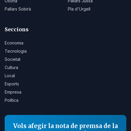
Osona
Pallars Jussà
Pallars Sobirà
Pla d'Urgell
Seccions
Economia
Tecnologia
Societat
Cultura
Local
Esports
Empresa
Política
Vols afegir la nota de premsa de la