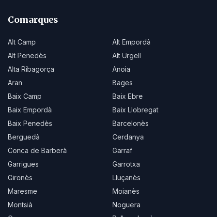
Comarques
Alt Camp
Alt Empordà
Alt Penedès
Alt Urgell
Alta Ribagorça
Anoia
Aran
Bages
Baix Camp
Baix Ebre
Baix Empordà
Baix Llobregat
Baix Penedès
Barcelonès
Berguedà
Cerdanya
Conca de Barberà
Garraf
Garrigues
Garrotxa
Gironès
Lluçanès
Maresme
Moianès
Montsià
Noguera