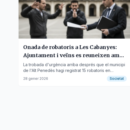
Onada de robatoris a Les Cabanyes:
Ajuntament i veïns es reuneixen amb
Interior i Mossos
La trobada d'urgència arriba després que el municipi
de l'Alt Penedès hagi registrat 15 robatoris en
domicilis només durant el mes de gener.
28 gener 2026
Societat