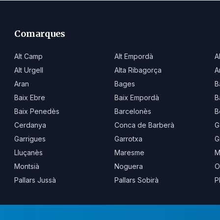
Comarques
Alt Camp
Alt Empordà
A
Alt Urgell
Alta Ribagorça
A
Aran
Bages
B
Baix Ebre
Baix Empordà
B
Baix Penedès
Barcelonès
B
Cerdanya
Conca de Barberà
G
Garrigues
Garrotxa
G
Lluçanès
Maresme
M
Montsià
Noguera
O
Pallars Jussà
Pallars Sobirà
P