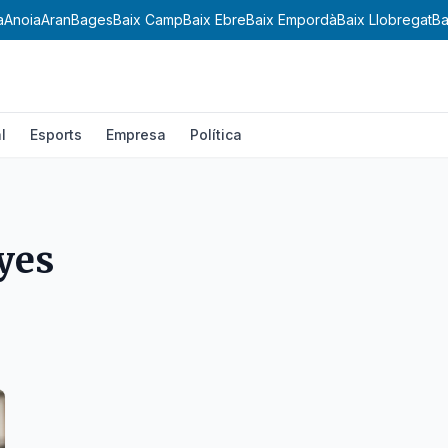
a
Anoia
Aran
Bages
Baix Camp
Baix Ebre
Baix Empordà
Baix Llobregat
Ba
l
Esports
Empresa
Política
yes