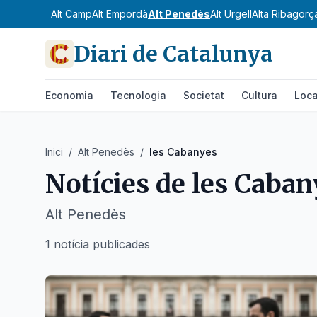
Alt Camp
Alt Empordà
Alt Penedès
Alt Urgell
Alta Ribagorç
Diari de Catalunya
Economia
Tecnologia
Societat
Cultura
Loca
Inici
/
Alt Penedès
/
les Cabanyes
Notícies de
les Caban
Alt Penedès
1 notícia publicades