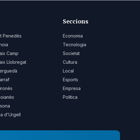
Seccions
lt Penedès
Economia
noia
Tecnologia
aix Camp
Societat
aix Llobregat
Cultura
erguedà
Local
arraf
Esports
ironès
Empresa
oianès
Política
sona
la d'Urgell