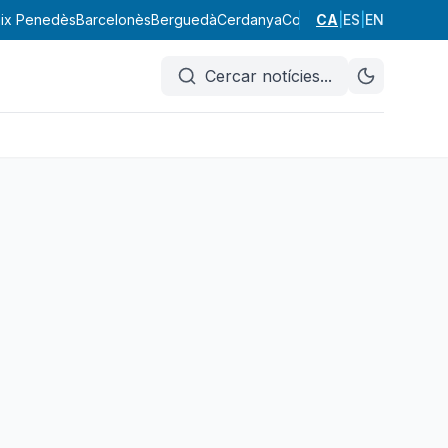
ix Penedès
Barcelonès
Berguedà
Cerdanya
Conca de Barberà
CA
|
ES
|
EN
Garraf
Cercar notícies
...