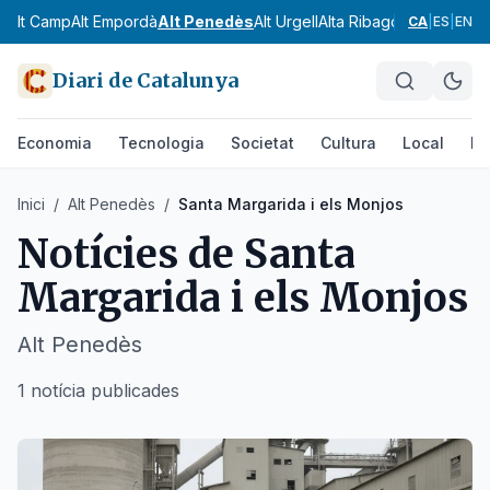
Alt Camp
Alt Empordà
Alt Penedès
Alt Urgell
Alta Ribagorça
Anoia
Ara
CA
|
ES
|
EN
Diari de Catalunya
Economia
Tecnologia
Societat
Cultura
Local
Es
Inici
/
Alt Penedès
/
Santa Margarida i els Monjos
Notícies de
Santa
Margarida i els Monjos
Alt Penedès
1 notícia publicades