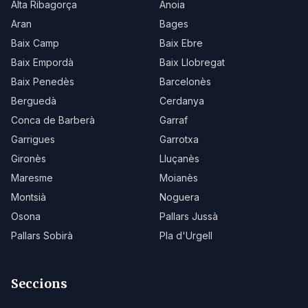
Alta Ribagorça
Anoia
Aran
Bages
Baix Camp
Baix Ebre
Baix Empordà
Baix Llobregat
Baix Penedès
Barcelonès
Berguedà
Cerdanya
Conca de Barberà
Garraf
Garrigues
Garrotxa
Gironès
Lluçanès
Maresme
Moianès
Montsià
Noguera
Osona
Pallars Jussà
Pallars Sobirà
Pla d'Urgell
Seccions