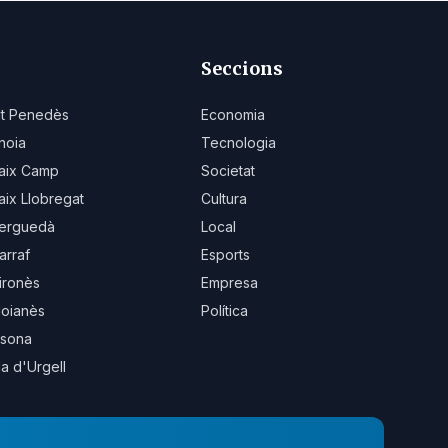
Seccions
lt Penedès
Economia
noia
Tecnologia
aix Camp
Societat
aix Llobregat
Cultura
erguedà
Local
arraf
Esports
ironès
Empresa
oianès
Política
sona
la d'Urgell