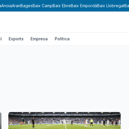
a
Anoia
Aran
Bages
Baix Camp
Baix Ebre
Baix Empordà
Baix Llobregat
Ba
l
Esports
Empresa
Política