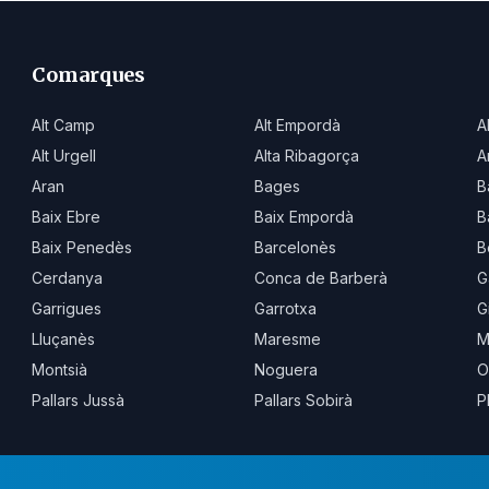
Comarques
Alt Camp
Alt Empordà
A
Alt Urgell
Alta Ribagorça
A
Aran
Bages
B
Baix Ebre
Baix Empordà
B
Baix Penedès
Barcelonès
B
Cerdanya
Conca de Barberà
G
Garrigues
Garrotxa
G
Lluçanès
Maresme
M
Montsià
Noguera
O
Pallars Jussà
Pallars Sobirà
P