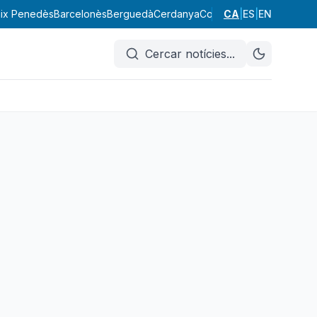
ix Penedès
Barcelonès
Berguedà
Cerdanya
Conca de Barberà
CA
|
ES
|
EN
Garraf
Cercar notícies
...