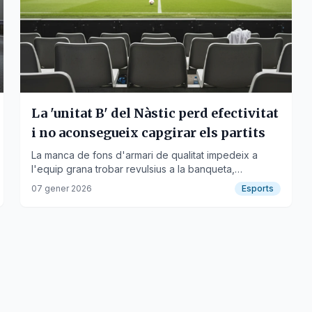
La 'unitat B' del Nàstic perd efectivitat
i no aconsegueix capgirar els partits
La manca de fons d'armari de qualitat impedeix a
l'equip grana trobar revulsius a la banqueta,
especialment després del descans.
07 gener 2026
Esports