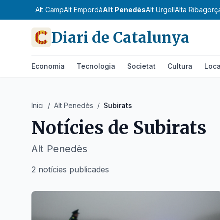
Alt Camp
Alt Empordà
Alt Penedès
Alt Urgell
Alta Ribagorç
Diari de Catalunya
Economia
Tecnologia
Societat
Cultura
Loca
Inici
/
Alt Penedès
/
Subirats
Notícies de
Subirats
Alt Penedès
2 notícies publicades