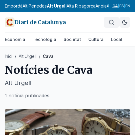
Alt Empordà
Alt Penedès
Alt Urgell
Alta Ribagorça
Anoia
Aran
Bages
Ba
CA
|
ES
|
EN
Diari de Catalunya
Economia
Tecnologia
Societat
Cultura
Local
Es
Inici
/
Alt Urgell
/
Cava
Notícies de
Cava
Alt Urgell
1 notícia publicades