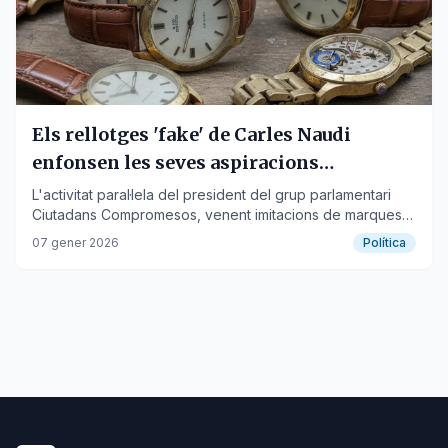
Els rellotges 'fake' de Carles Naudi
enfonsen les seves aspiracions
polítiques a Andorra
L'activitat paral·lela del president del grup parlamentari
Ciutadans Compromesos, venent imitacions de marques
de luxe, genera un suïcidi reputacional al Principat.
07 gener 2026
Política