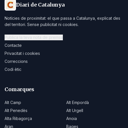
Diari de Catalunya
Notícies de proximitat: el que passa a Catalunya, explicat des
del territori. Sense publicitat ni cookies.
Publica la teva nota de premsa
Contacte
Privacitat i cookies
Correccions
Codi ètic
Comarques
Alt Camp
Alt Empordà
Alt Penedès
Alt Urgell
Alta Ribagorça
Anoia
Aran
Bages