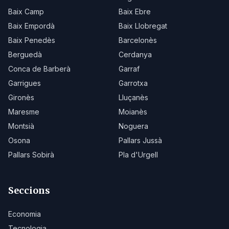
Baix Camp
Baix Ebre
Baix Empordà
Baix Llobregat
Baix Penedès
Barcelonès
Berguedà
Cerdanya
Conca de Barberà
Garraf
Garrigues
Garrotxa
Gironès
Lluçanès
Maresme
Moianès
Montsià
Noguera
Osona
Pallars Jussà
Pallars Sobirà
Pla d'Urgell
Seccions
Economia
Tecnologia