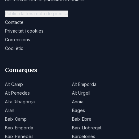
Publica la teva nota de premsa
Contacte
Privacitat i cookies
Correccions
Codi ètic
Comarques
Alt Camp
Alt Empordà
Alt Penedès
Alt Urgell
Alta Ribagorça
Anoia
Aran
Bages
Baix Camp
Baix Ebre
Baix Empordà
Baix Llobregat
Baix Penedès
Barcelonès