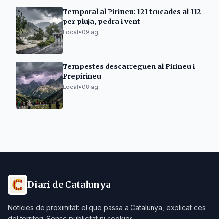
Temporal al Pirineu: 121 trucades al 112
per pluja, pedra i vent
Local
•
09 ag.
Tempestes descarreguen al Pirineu i
Prepirineu
Local
•
08 ag.
Diari de Catalunya
Notícies de proximitat: el que passa a Catalunya, explicat des
del territori. Sense publicitat ni cookies.