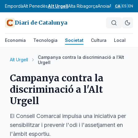
Alt Empordà
Alt Penedès
Alt Urgell
Alta Ribagorça
Anoia
Aran
Bages
Ba
CA
|
ES
|
EN
Diari de Catalunya
Economia
Tecnologia
Societat
Cultura
Local
Es
Campanya contra la discriminació a l'Alt
Alt Urgell
Urgell
Campanya contra la
discriminació a l'Alt
Urgell
El Consell Comarcal impulsa una iniciativa per
sensibilitzar i prevenir l'odi i l'assetjament en
l'àmbit esportiu.