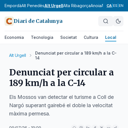
Alt Empordà
Alt Penedès
Alt Urgell
Alta Ribagorça
Anoia
Aran
Bages
Ba
CA
|
ES
|
EN
Diari de Catalunya
Economia
Tecnologia
Societat
Cultura
Local
Es
Denunciat per circular a 189 km/h a la C-
Alt Urgell
14
Denunciat per circular a
189 km/h a la C-14
Els Mossos van detectar el turisme a Coll de
Nargó superant gairebé el doble la velocitat
màxima permesa.
09/07/26 - 19:09