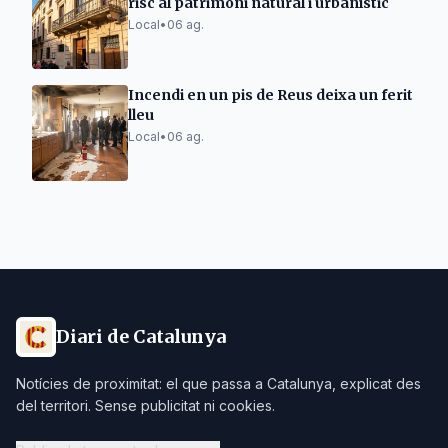
risc al patrimoni natural i urbanístic
Local
•
06 ag.
Incendi en un pis de Reus deixa un ferit
lleu
Local
•
06 ag.
Diari de Catalunya
Notícies de proximitat: el que passa a Catalunya, explicat des
del territori. Sense publicitat ni cookies.