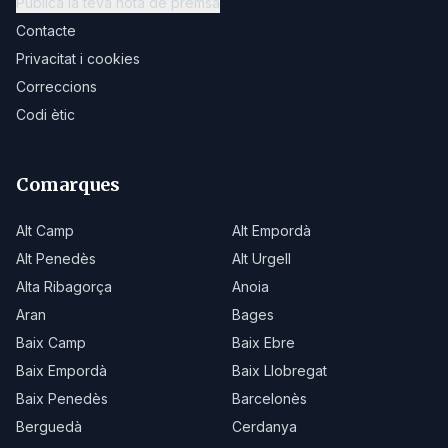
Publica la teva nota de premsa
Contacte
Privacitat i cookies
Correccions
Codi ètic
Comarques
Alt Camp
Alt Empordà
Alt Penedès
Alt Urgell
Alta Ribagorça
Anoia
Aran
Bages
Baix Camp
Baix Ebre
Baix Empordà
Baix Llobregat
Baix Penedès
Barcelonès
Berguedà
Cerdanya