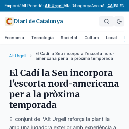
Alt Empordà
Alt Penedès
Alt Urgell
Alta Ribagorça
Anoia
Aran
Bages
Ba
CA
|
ES
|
EN
Diari de Catalunya
Economia
Tecnologia
Societat
Cultura
Local
Es
El Cadí la Seu incorpora l'escorta nord-
Alt Urgell
americana per a la pròxima temporada
El Cadí la Seu incorpora
l'escorta nord-americana
per a la pròxima
temporada
El conjunt de l'Alt Urgell reforça la plantilla
amb una jugadora exterior amb experiència a