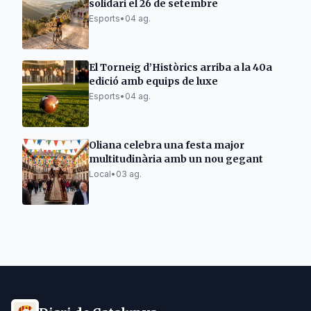
solidari el 26 de setembre
Esports
•
04 ag.
El Torneig d’Històrics arriba a la 40a
edició amb equips de luxe
Esports
•
04 ag.
Oliana celebra una festa major
multitudinària amb un nou gegant
Local
•
03 ag.