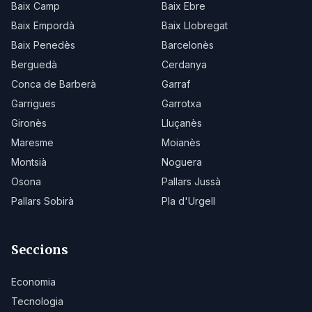
Baix Camp
Baix Ebre
Baix Empordà
Baix Llobregat
Baix Penedès
Barcelonès
Berguedà
Cerdanya
Conca de Barberà
Garraf
Garrigues
Garrotxa
Gironès
Lluçanès
Maresme
Moianès
Montsià
Noguera
Osona
Pallars Jussà
Pallars Sobirà
Pla d'Urgell
Seccions
Economia
Tecnologia