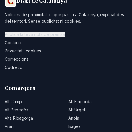
Diari de Catalunya
Notícies de proximitat: el que passa a Catalunya, explicat des
del territori. Sense publicitat ni cookies.
Publica la teva nota de premsa
Contacte
Privacitat i cookies
Correccions
Codi ètic
Comarques
Alt Camp
Alt Empordà
Alt Penedès
Alt Urgell
Alta Ribagorça
Anoia
Aran
Bages