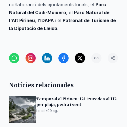
col·laboració dels ajuntaments locals, el
Parc
Natural del Cadí-Moixeró
, el
Parc Natural de
l'Alt Pirineu
, l'
IDAPA
i el
Patronat de Turisme de
la Diputació de Lleida
.
Notícies relacionades
Temporal al Pirineu: 121 trucades al 112
per pluja, pedra i vent
Local
•
09 ag.