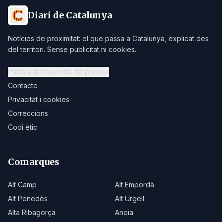
Diari de Catalunya
Notícies de proximitat: el que passa a Catalunya, explicat des
del territori. Sense publicitat ni cookies.
Publica la teva nota de premsa
Contacte
Privacitat i cookies
Correccions
Codi ètic
Comarques
Alt Camp
Alt Empordà
Alt Penedès
Alt Urgell
Alta Ribagorça
Anoia