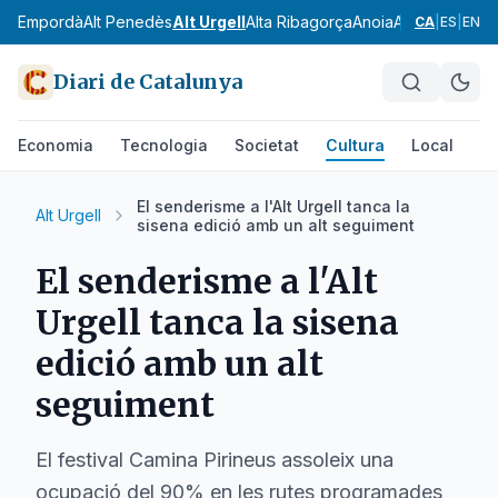
Alt Empordà
Alt Penedès
Alt Urgell
Alta Ribagorça
Anoia
Aran
Bages
Ba
CA
|
ES
|
EN
Diari de Catalunya
Economia
Tecnologia
Societat
Cultura
Local
Es
El senderisme a l'Alt Urgell tanca la
Alt Urgell
sisena edició amb un alt seguiment
El senderisme a l'Alt
Urgell tanca la sisena
edició amb un alt
seguiment
El festival Camina Pirineus assoleix una
ocupació del 90% en les rutes programades