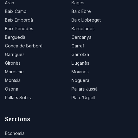
Aran
Bages
Baix Camp
Baix Ebre
Baix Empordà
Baix Llobregat
Baix Penedès
Barcelonès
Berguedà
Cerdanya
Conca de Barberà
Garraf
Garrigues
Garrotxa
Gironès
Lluçanès
Maresme
Moianès
Montsià
Noguera
Osona
Pallars Jussà
Pallars Sobirà
Pla d'Urgell
Seccions
Economia