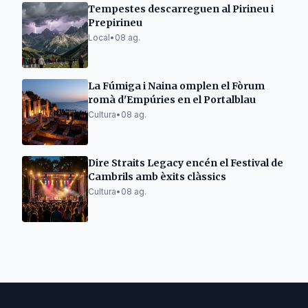
Tempestes descarreguen al Pirineu i
Prepirineu
Local
•
08 ag.
La Fúmiga i Naina omplen el Fòrum
romà d'Empúries en el Portalblau
Cultura
•
08 ag.
Dire Straits Legacy encén el Festival de
Cambrils amb èxits clàssics
Cultura
•
08 ag.