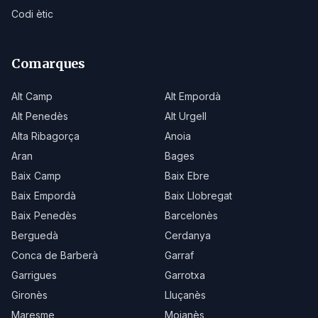
Codi ètic
Comarques
Alt Camp
Alt Empordà
Alt Penedès
Alt Urgell
Alta Ribagorça
Anoia
Aran
Bages
Baix Camp
Baix Ebre
Baix Empordà
Baix Llobregat
Baix Penedès
Barcelonès
Berguedà
Cerdanya
Conca de Barberà
Garraf
Garrigues
Garrotxa
Gironès
Lluçanès
Maresme
Moianès