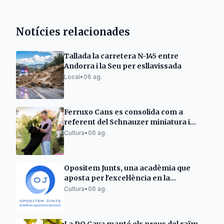
Notícies relacionades
Tallada la carretera N-145 entre
Andorra i la Seu per esllavissada
Local
•
06 ag.
Ferruxo Cans es consolida com a
referent del Schnauzer miniatura i
gegant després del seu èxit al World
Cultura
•
06 ag.
Dog Show 2026
Opositem Junts, una acadèmia que
aposta per l'excel·lència en la
preparació d'oposicions docents
Cultura
•
06 ag.