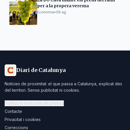
La DO Cava manté els preus del raïm
per a la propera verema
Economia
•
06 ag.
Diari de Catalunya
Notícies de proximitat: el que passa a Catalunya, explicat des
del territori. Sense publicitat ni cookies.
Publica la teva nota de premsa
Contacte
Privacitat i cookies
Correccions