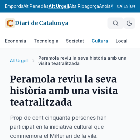
Alt Empordà
Alt Penedès
Alt Urgell
Alta Ribagorça
Anoia
Aran
Bages
Ba
CA
|
ES
|
EN
Diari de Catalunya
Economia
Tecnologia
Societat
Cultura
Local
Es
Peramola reviu la seva història amb una
Alt Urgell
visita teatralitzada
Peramola reviu la seva
història amb una visita
teatralitzada
Prop de cent cinquanta persones han
participat en la iniciativa cultural que
commemora el Mil·lenari de la vila.