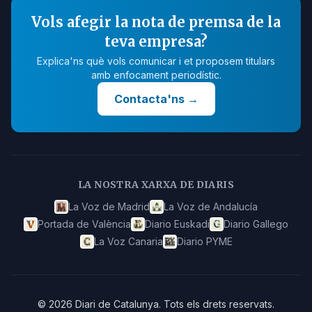
Vols afegir la nota de premsa de la
teva empresa?
Explica'ns què vols comunicar i et proposem titulars
amb enfocament periodístic.
Contacta'ns
→
LA NOSTRA XARXA DE DIARIS
La Voz de Madrid
La Voz de Andalucía
Portada de València
Diario Euskadi
Diario Gallego
La Voz Canaria
Diario PYME
©
2026
Diari de Catalunya
.
Tots els drets reservats.