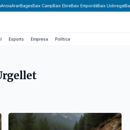
a
Anoia
Aran
Bages
Baix Camp
Baix Ebre
Baix Empordà
Baix Llobregat
Ba
l
Esports
Empresa
Política
Urgellet