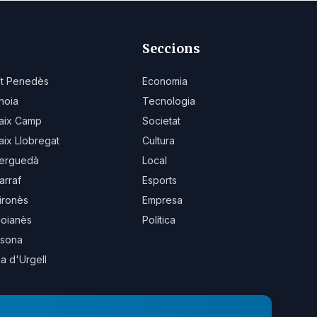
Seccions
lt Penedès
Economia
noia
Tecnologia
aix Camp
Societat
aix Llobregat
Cultura
erguedà
Local
arraf
Esports
ironès
Empresa
oianès
Política
sona
la d'Urgell