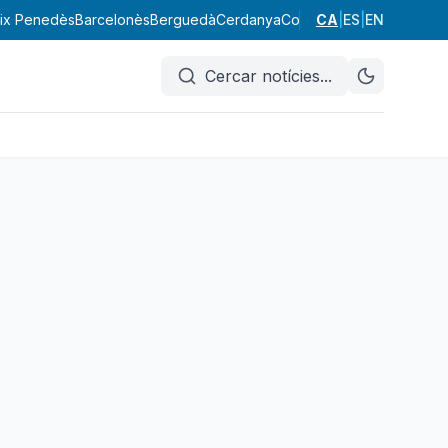
ix Penedès
Barcelonès
Berguedà
Cerdanya
Conca de Barberà
CA
|
ES
|
EN
Garraf
Cercar notícies
...