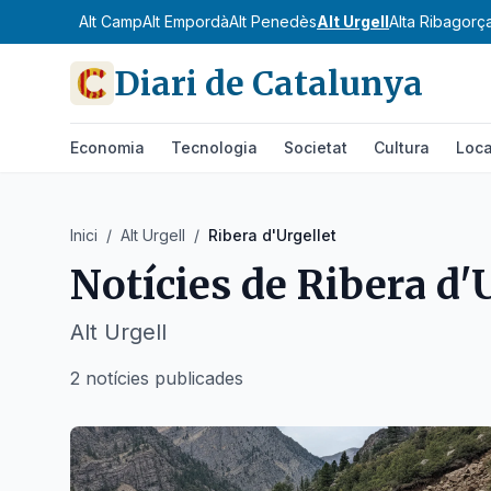
Alt Camp
Alt Empordà
Alt Penedès
Alt Urgell
Alta Ribagorç
Diari de Catalunya
Economia
Tecnologia
Societat
Cultura
Loca
Inici
/
Alt Urgell
/
Ribera d'Urgellet
Notícies de
Ribera d'
Alt Urgell
2 notícies publicades