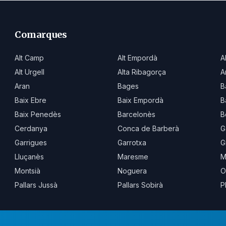
Comarques
Alt Camp
Alt Empordà
A
Alt Urgell
Alta Ribagorça
A
Aran
Bages
B
Baix Ebre
Baix Empordà
B
Baix Penedès
Barcelonès
B
Cerdanya
Conca de Barberà
G
Garrigues
Garrotxa
G
Lluçanès
Maresme
M
Montsià
Noguera
O
Pallars Jussà
Pallars Sobirà
P