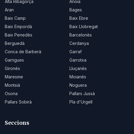
Alta Ribagorça
Anoia
Aran
Bages
Baix Camp
Baix Ebre
Baix Empordà
Baix Llobregat
Baix Penedès
Barcelonès
Berguedà
Cerdanya
Conca de Barberà
Garraf
Garrigues
Garrotxa
Gironès
Lluçanès
Maresme
Moianès
Montsià
Noguera
Osona
Pallars Jussà
Pallars Sobirà
Pla d'Urgell
Seccions