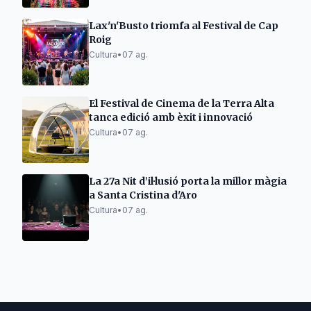
Lax'n'Busto triomfa al Festival de Cap
Roig
Cultura
•
07 ag.
El Festival de Cinema de la Terra Alta
tanca edició amb èxit i innovació
Cultura
•
07 ag.
La 27a Nit d’il·lusió porta la millor màgia
a Santa Cristina d'Aro
Cultura
•
07 ag.