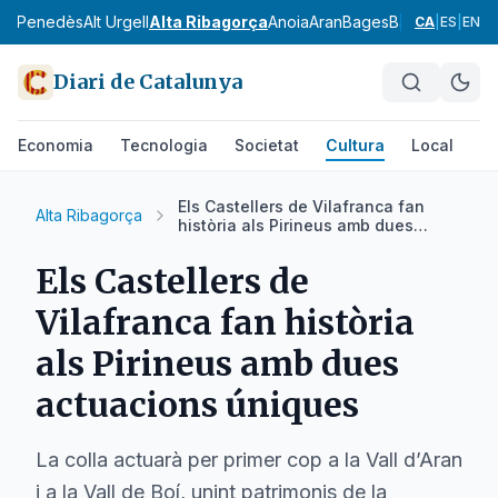
Alt Penedès
Alt Urgell
Alta Ribagorça
Anoia
Aran
Bages
Baix Camp
Baix
CA
|
ES
|
EN
Diari de Catalunya
Economia
Tecnologia
Societat
Cultura
Local
Es
Els Castellers de Vilafranca fan
Alta Ribagorça
història als Pirineus amb dues
actuacions úniques
Els Castellers de
Vilafranca fan història
als Pirineus amb dues
actuacions úniques
La colla actuarà per primer cop a la Vall d’Aran
i a la Vall de Boí, unint patrimonis de la