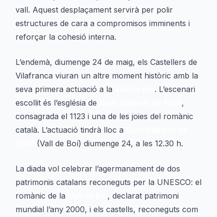
vall. Aquest desplaçament servirà per polir
estructures de cara a compromisos imminents i
reforçar la cohesió interna.
L’endemà, diumenge 24 de maig, els Castellers de
Vilafranca viuran un altre moment històric amb la
seva primera actuació a la
Vall de Boí
. L’escenari
escollit és l’església de
Sant Climent de Taüll
,
consagrada el 1123 i una de les joies del romànic
català. L’actuació tindrà lloc a
Sant Climent de
Taüll
(Vall de Boí) diumenge 24, a les 12.30 h.
La diada vol celebrar l’agermanament de dos
patrimonis catalans reconeguts per la UNESCO: el
romànic de la
Vall de Boí
, declarat patrimoni
mundial l’any 2000, i els castells, reconeguts com