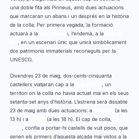
una doble fita als Pirineus, amb dues actuacions
que marcaran un abans i un després en la història
de la colla. Per primera vegada, la formació
actuarà a la
Vall d’Aran
i, l’endemà, a la
Vall de
Boí
, en un escenari únic que unirà simbòlicament
dos patrimonis immaterials reconeguts per la
UNESCO.
Divendres 23 de maig, dos-cents-cinquanta
castellers viatjaran cap a la
Vall d’Aran
, un
territori on la colla no havia actuat mai en els seus
setanta-set anys d’història. L’estrena serà dissabte
23 de maig amb dues actuacions: a
Vilamós
(a les
13 h) i a
Vielha
(a les 18 h). El cap de colla,
Àngel
Grau
, confia a portar-hi castells de vuit pisos, que
serien els primers d’aquesta alçada mai vistos a la