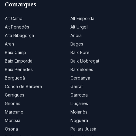
Comarques
Alt Camp
Alt Empordà
Alt Penedès
Alt Urgell
Alta Ribagorça
Anoia
Aran
Bages
Baix Camp
Baix Ebre
Baix Empordà
Baix Llobregat
Baix Penedès
Barcelonès
Berguedà
Cerdanya
Conca de Barberà
Garraf
Garrigues
Garrotxa
Gironès
Lluçanès
Maresme
Moianès
Montsià
Noguera
Osona
Pallars Jussà