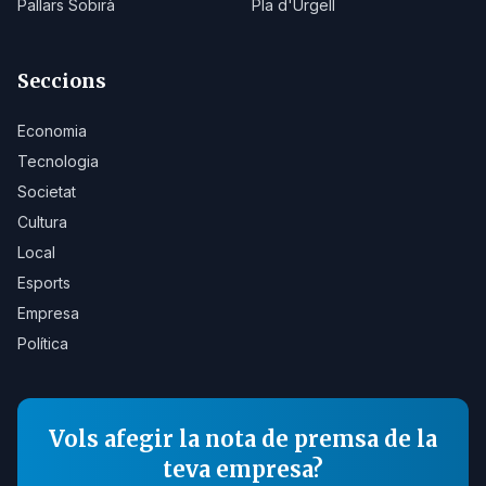
Pallars Sobirà
Pla d'Urgell
Seccions
Economia
Tecnologia
Societat
Cultura
Local
Esports
Empresa
Política
Vols afegir la nota de premsa de la
teva empresa?