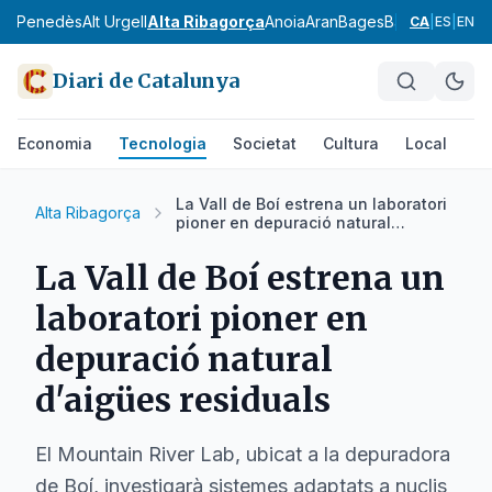
Alt Penedès
Alt Urgell
Alta Ribagorça
Anoia
Aran
Bages
Baix Camp
Baix
CA
|
ES
|
EN
Diari de Catalunya
Economia
Tecnologia
Societat
Cultura
Local
Es
La Vall de Boí estrena un laboratori
Alta Ribagorça
pioner en depuració natural
d'aigües residuals
La Vall de Boí estrena un
laboratori pioner en
depuració natural
d'aigües residuals
El Mountain River Lab, ubicat a la depuradora
de Boí, investigarà sistemes adaptats a nuclis