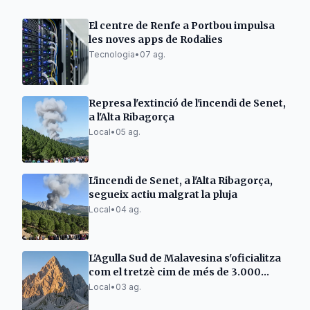
El centre de Renfe a Portbou impulsa
les noves apps de Rodalies
Tecnologia
•
07 ag.
Represa l'extinció de l'incendi de Senet,
a l'Alta Ribagorça
Local
•
05 ag.
L'incendi de Senet, a l'Alta Ribagorça,
segueix actiu malgrat la pluja
Local
•
04 ag.
L'Agulla Sud de Malavesina s'oficialitza
com el tretzè cim de més de 3.000
metres de Catalunya
Local
•
03 ag.