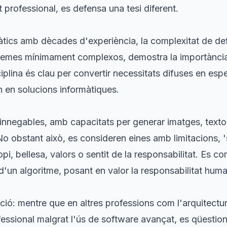
 professional, es defensa una tesi diferent.
tics amb dècades d'experiència, la complexitat de defi
roblemes mínimament complexos, demostra la importància
iplina és clau per convertir necessitats difuses en espe
 en solucions informàtiques.
innegables, amb capacitats per generar imatges, textos,
 obstant això, es consideren eines amb limitacions, 'si
propi, bellesa, valors o sentit de la responsabilitat. Es c
'un algoritme, posant en valor la responsabilitat hum
ció: mentre que en altres professions com l'arquitectur
ofessional malgrat l'ús de software avançat, es qüestio