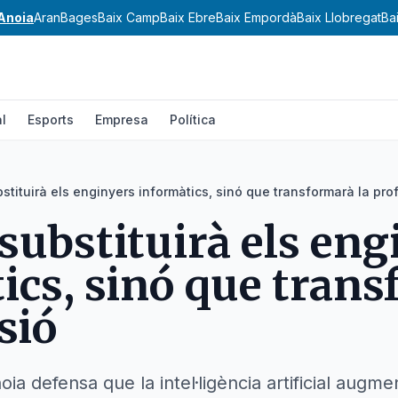
Anoia
Aran
Bages
Baix Camp
Baix Ebre
Baix Empordà
Baix Llobregat
Ba
l
Esports
Empresa
Política
bstituirà els enginyers informàtics, sinó que transformarà la pro
 substituirà els en
ics, sinó que tran
sió
oia defensa que la intel·ligència artificial aug