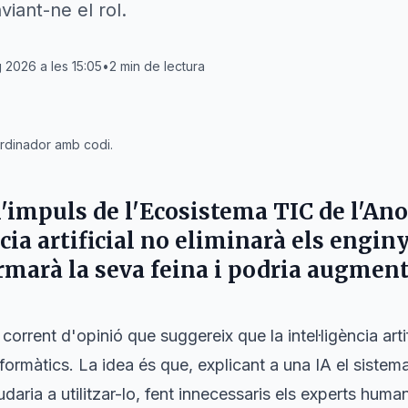
viant-ne el rol.
 2026 a les 15:05
•
2
min de lectura
ordinador amb codi.
 l'impuls de l'Ecosistema TIC de l'A
ncia artificial no eliminarà els engin
rmarà la seva feina i podria augmen
orrent d'opinió que suggereix que la intel·ligència artif
nformàtics. La idea és que, explicant a una IA el sistema
judaria a utilitzar-lo, fent innecessaris els experts hum