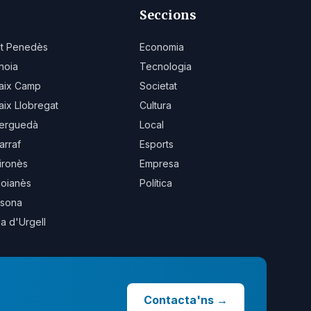
Seccions
lt Penedès
Economia
noia
Tecnologia
aix Camp
Societat
aix Llobregat
Cultura
erguedà
Local
arraf
Esports
ironès
Empresa
oianès
Política
sona
la d'Urgell
Contacta'ns
→