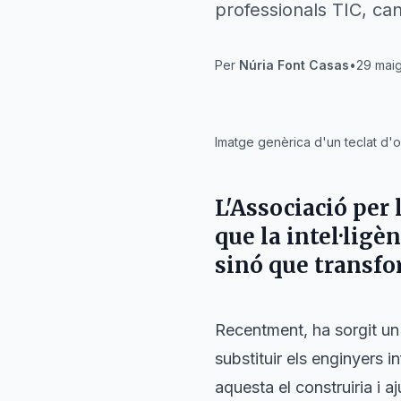
professionals TIC, can
Per
Núria Font Casas
•
29 maig
IA
Imatge genèrica d'un teclat d'
L'Associació per
que la intel·ligè
sinó que transfo
Recentment, ha sorgit un c
substituir els enginyers i
aquesta el construiria i a