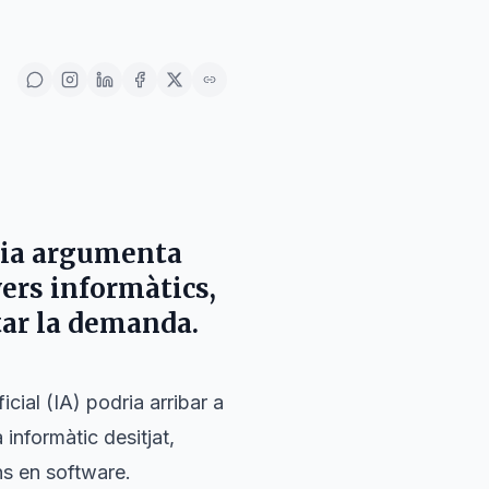
noia argumenta
yers informàtics,
tar la demanda.
icial (IA) podria arribar a
 informàtic desitjat,
ans en software.