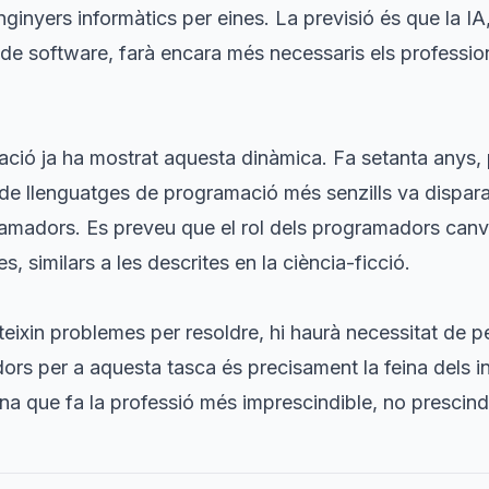
nginyers informàtics per eines. La previsió és que la IA, 
 de software, farà encara més necessaris els professi
mació ja ha mostrat aquesta dinàmica. Fa setanta anys,
 de llenguatges de programació més senzills va dispara
amadors. Es preveu que el rol dels programadors canv
 similars a les descrites en la ciència-ficció.
steixin problemes per resoldre, hi haurà necessitat de 
dors per a aquesta tasca és precisament la feina dels i
ina que fa la professió més imprescindible, no prescind