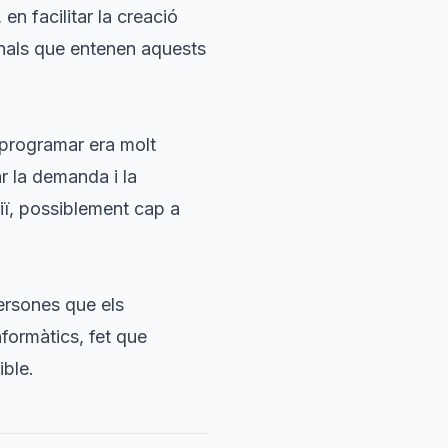
en facilitar la creació
onals que entenen aquests
 programar era molt
r la demanda i la
iï, possiblement cap a
persones que els
nformàtics, fet que
ible.