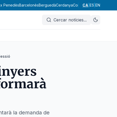
ix Penedès
Barcelonès
Berguedà
Cerdanya
Conca de Barberà
CA
|
ES
|
EN
Garraf
Cercar notícies
...
fessió
ginyers
sformarà
mentarà la demanda de