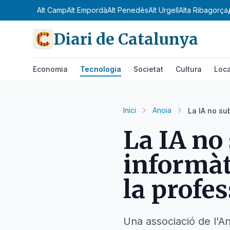
Alt Camp
Alt Empordà
Alt Penedès
Alt Urgell
Alta Ribagorça
Diari de Catalunya
Economia
Tecnologia
Societat
Cultura
Loca
Inici
Anoia
La IA no su
La IA no
informàt
la profes
Una associació de l'An