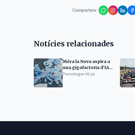
Comparteix
:
Notícies relacionades
Móra la Nova aspira a
una gigafactoria d'IA
europea
Tecnologia
•
30 jul.