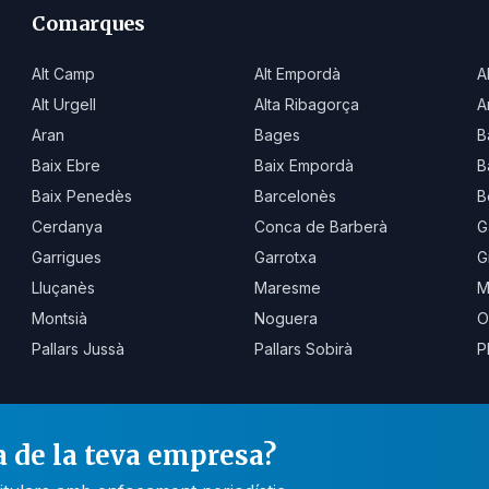
Comarques
Alt Camp
Alt Empordà
A
Alt Urgell
Alta Ribagorça
A
Aran
Bages
B
Baix Ebre
Baix Empordà
B
Baix Penedès
Barcelonès
B
Cerdanya
Conca de Barberà
G
Garrigues
Garrotxa
G
Lluçanès
Maresme
M
Montsià
Noguera
O
Pallars Jussà
Pallars Sobirà
P
a de la teva empresa?