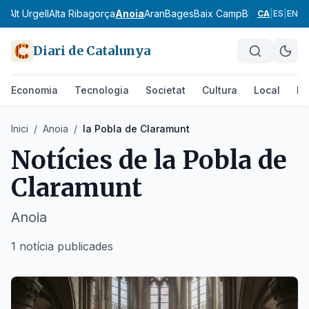
ès
Alt Urgell
Alta Ribagorça
Anoia
Aran
Bages
Baix Camp
Baix Ebre
Baix
CA
|
ES
|
EN
Diari de Catalunya
Economia
Tecnologia
Societat
Cultura
Local
Es
Inici
/
Anoia
/
la Pobla de Claramunt
Notícies de
la Pobla de
Claramunt
Anoia
1 notícia publicades