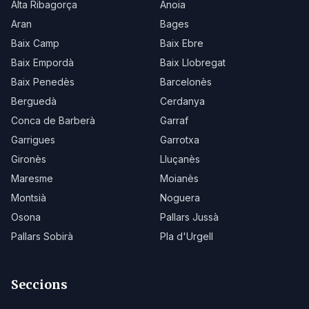
Alta Ribagorça
Anoia
Aran
Bages
Baix Camp
Baix Ebre
Baix Empordà
Baix Llobregat
Baix Penedès
Barcelonès
Berguedà
Cerdanya
Conca de Barberà
Garraf
Garrigues
Garrotxa
Gironès
Lluçanès
Maresme
Moianès
Montsià
Noguera
Osona
Pallars Jussà
Pallars Sobirà
Pla d'Urgell
Seccions