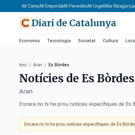
Alt Camp
Alt Empordà
Alt Penedès
Alt Urgell
Alta Ribagorça
Diari de Catalunya
Economia
Tecnologia
Societat
Cultura
Loca
Inici
/
Aran
/
Es Bòrdes
Notícies de
Es Bòrdes
Aran
Encara no hi ha prou notícies específiques de Es 
Encara no hi ha prou notícies específiques de
Es Bòrde