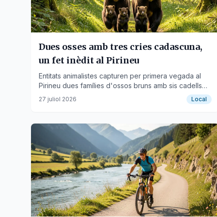
Dues osses amb tres cries cadascuna,
un fet inèdit al Pirineu
Entitats animalistes capturen per primera vegada al
Pirineu dues famílies d'ossos bruns amb sis cadells
en total a la Vall d'Aran.
27 juliol 2026
Local