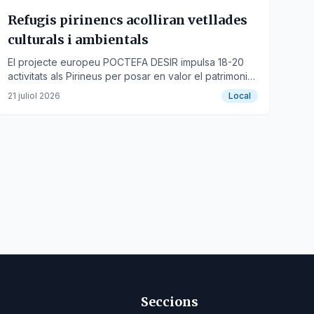
Refugis pirinencs acolliran vetllades
culturals i ambientals
El projecte europeu POCTEFA DESIR impulsa 18-20
activitats als Pirineus per posar en valor el patrimoni
natural i cultural de la serralada.
21 juliol 2026
Local
Seccions