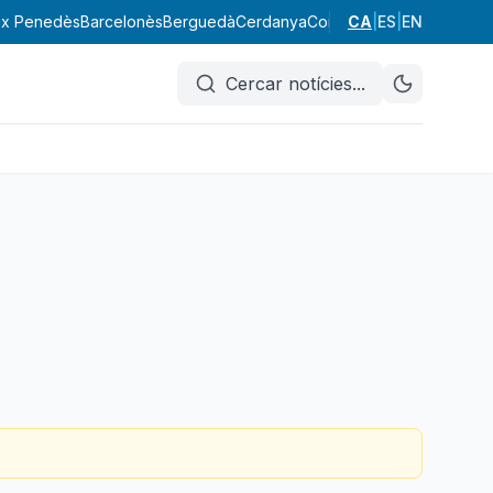
ix Penedès
Barcelonès
Berguedà
Cerdanya
Conca de Barberà
CA
|
ES
|
EN
Garraf
Cercar notícies
...