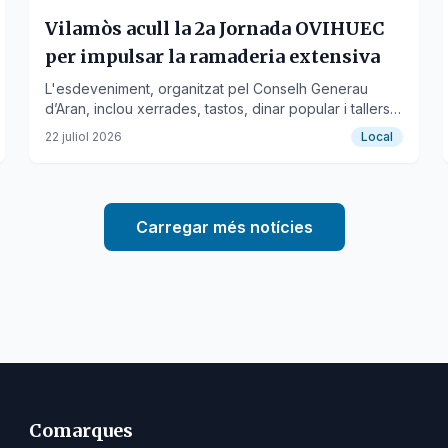
Vilamòs acull la 2a Jornada OVIHUEC
per impulsar la ramaderia extensiva
L'esdeveniment, organitzat pel Conselh Generau
d’Aran, inclou xerrades, tastos, dinar popular i tallers
per promoure la gestió sostenible del paisatge.
22 juliol 2026
Local
Carregar més notícies
Comarques