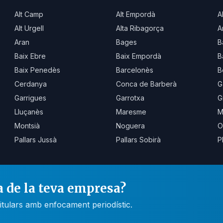
Alt Camp
Alt Empordà
A
Alt Urgell
Alta Ribagorça
A
Aran
Bages
B
Baix Ebre
Baix Empordà
B
Baix Penedès
Barcelonès
B
Cerdanya
Conca de Barberà
G
Garrigues
Garrotxa
G
Lluçanès
Maresme
M
Montsià
Noguera
O
Pallars Jussà
Pallars Sobirà
P
a de la teva empresa?
itulars amb enfocament periodístic.