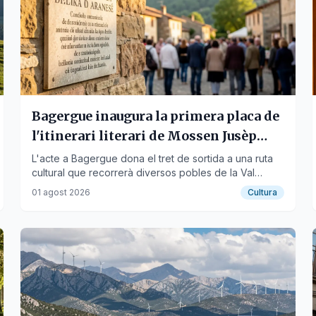
Bagergue inaugura la primera placa de
l'itinerari literari de Mossen Jusèp
Condò Sambeat
L'acte a Bagergue dona el tret de sortida a una ruta
cultural que recorrerà diversos pobles de la Val
d'Aran per homenatjar l'autor.
01 agost 2026
Cultura