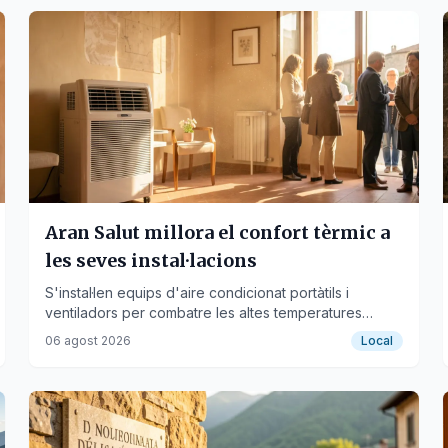
Aran Salut millora el confort tèrmic a
les seves instal·lacions
S'instal·len equips d'aire condicionat portàtils i
ventiladors per combatre les altes temperatures
estivals als espais assistencials.
06 agost 2026
Local