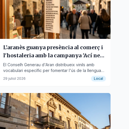
L'aranès guanya presència al comerç i
l'hostaleria amb la campanya 'Ací ne
didem'
El Conselh Generau d'Aran distribueix vinils amb
vocabulari específic per fomentar l'ús de la llengua
pròpia.
29 juliol 2026
Local