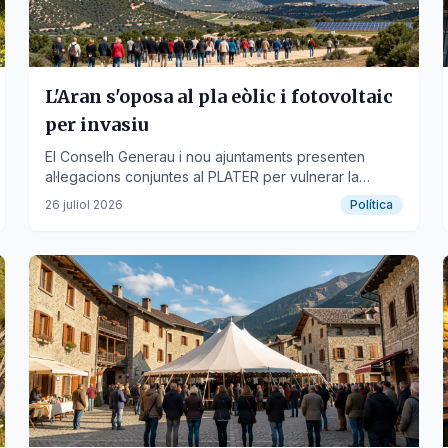
L'Aran s'oposa al pla eòlic i fotovoltaic
per invasiu
El Conselh Generau i nou ajuntaments presenten
al·legacions conjuntes al PLATER per vulnerar la
singularitat aranesa i ignorar les limitacions del
26 juliol 2026
Política
territori.