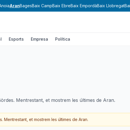
Anoia
Aran
Bages
Baix Camp
Baix Ebre
Baix Empordà
Baix Llobregat
Ba
l
Esports
Empresa
Política
Bòrdes. Mentrestant, et mostrem les últimes de Aran.
s
.
Mentrestant, et mostrem les últimes de
Aran
.