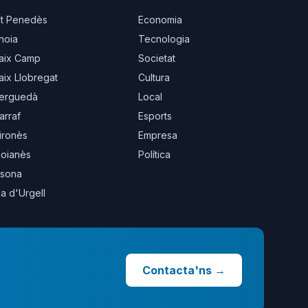
lt Penedès
Economia
noia
Tecnologia
aix Camp
Societat
aix Llobregat
Cultura
erguedà
Local
arraf
Esports
ironès
Empresa
oianès
Política
sona
la d'Urgell
Contacta'ns
→