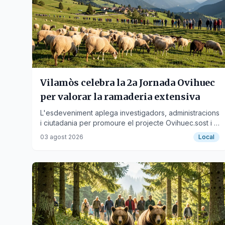
Vilamòs celebra la 2a Jornada Ovihuec
per valorar la ramaderia extensiva
L'esdeveniment aplega investigadors, administracions
i ciutadania per promoure el projecte Ovihuec.sost i la
importància de la ramaderia extensiva.
03 agost 2026
Local