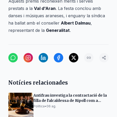
Aquests premis reconeixen mèrits i serveis
prestats a la
Val d'Aran
. La festa conclou amb
danses i músiques araneses, i enguany la síndica
ha ballat amb el conseller
Albert Dalmau
,
representant de la
Generalitat
.
Notícies relacionades
Antifrau investiga la contractació de la
filla de l'alcaldessa de Ripoll com a
policia
Política
•
06 ag.