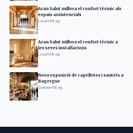
Aran Salut millora el confort tèrmic als
espais assistencials
Local
•
06 ag.
Aran Salut millora el confort tèrmic a
les seves instal·lacions
Local
•
06 ag.
Nova exposició de capelletes i santets a
Bagergue
Cultura
•
06 ag.