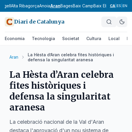
 Urgell
Alta Ribagorça
Anoia
Aran
Bages
Baix Camp
Baix Ebre
Baix Emp
CA
|
ES
|
EN
Diari de Catalunya
Economia
Tecnologia
Societat
Cultura
Local
Es
La Hèsta d’Aran celebra fites històriques i
Aran
defensa la singularitat aranesa
La Hèsta d’Aran celebra
fites històriques i
defensa la singularitat
aranesa
La celebració nacional de la Val d'Aran
destaca l'aprovació d'un nou sistema de