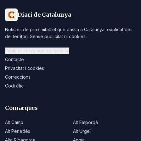
Diari de Catalunya
Notícies de proximitat: el que passa a Catalunya, explicat des
del territori. Sense publicitat ni cookies.
Publica la teva nota de premsa
Contacte
Privacitat i cookies
Correccions
Codi ètic
Comarques
Alt Camp
Alt Empordà
Alt Penedès
Alt Urgell
Alta Ribagorça
Anoia