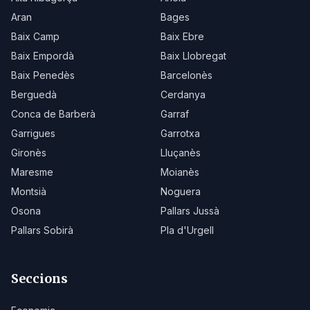
Aran
Bages
Baix Camp
Baix Ebre
Baix Empordà
Baix Llobregat
Baix Penedès
Barcelonès
Berguedà
Cerdanya
Conca de Barberà
Garraf
Garrigues
Garrotxa
Gironès
Lluçanès
Maresme
Moianès
Montsià
Noguera
Osona
Pallars Jussà
Pallars Sobirà
Pla d'Urgell
Seccions